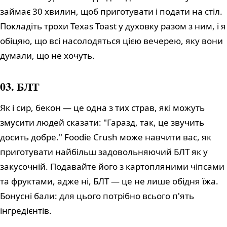
займає 30 хвилин, щоб приготувати і подати на стіл.
Покладіть трохи Texas Toast у духовку разом з ним, і я
обіцяю, що всі насолодяться цією вечерею, яку вони
думали, що не хочуть.
03. БЛТ
Як і сир, бекон — це одна з тих страв, які можуть
змусити людей сказати: "Гаразд, так, це звучить
досить добре." Foodie Crush може навчити вас, як
приготувати найбільш задовольняючий БЛТ як у
закусочній. Подавайте його з картопляними чіпсами
та фруктами, адже ні, БЛТ — це не лише обідня їжа.
Бонусні бали: для цього потрібно всього п'ять
інгредієнтів.