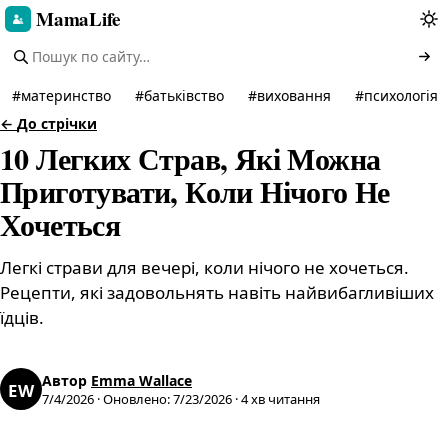
MamaLife
#
материнство
#
батьківство
#
виховання
#
психологія
←
До стрічки
10 Легких Страв, Які Можна
Приготувати, Коли Нічого Не
Хочеться
Легкі страви для вечері, коли нічого не хочеться.
Рецепти, які задовольнять навіть найвибагливіших
їдців.
Автор
Emma Wallace
EW
7/4/2026
·
Оновлено
:
7/23/2026
·
4
хв читання