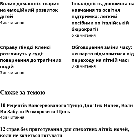
Вплив домашніх тварин
Інвалідність, допомога на
на емоційний розвиток
навчання та освітня
дітей
підтримка: легкий
4
хв читання
посібник по італійській
бюрократії
6
хв читання
Справу Ліндсі Кленсі
Обговорення зміни часу:
розглянуть у суді:
чи варто відмовитися від
повернення до трагічних
переходу на літній час?
подій
3
хв читання
3
хв читання
Схоже за темою
10 Рецептів Консервованого Тунця Для Тих Ночей, Коли
Ви Забули Розморозити Щось
4
хв читання
12 страв без приготування для спекотних літніх ночей,
коли не хочеться готувати