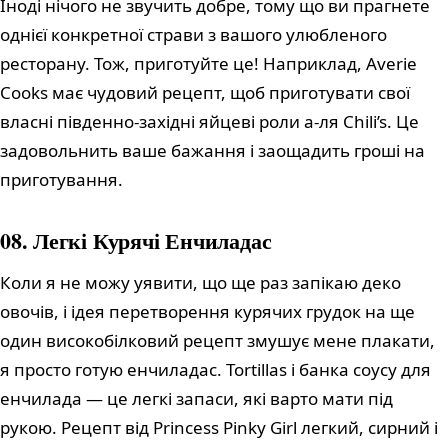
Іноді нічого не звучить добре, тому що ви прагнете
однієї конкретної страви з вашого улюбленого
ресторану. Тож, приготуйте це! Наприклад, Averie
Cooks має чудовий рецепт, щоб приготувати свої
власні південно-західні яйцеві роли а-ля Chili’s. Це
задовольнить ваше бажання і заощадить гроші на
приготування.
08. Легкі Курячі Енчиладас
Коли я не можу уявити, що ще раз запікаю деко
овочів, і ідея перетворення курячих грудок на ще
один високобілковий рецепт змушує мене плакати,
я просто готую енчиладас. Tortillas і банка соусу для
енчилада — це легкі запаси, які варто мати під
рукою. Рецепт від Princess Pinky Girl легкий, сирний і