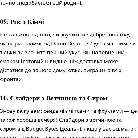
точно сподобається всій родині.
09. Рис з Кімчі
Незалежно від того, чи звучить це добре спочатку,
чи ні, рис з кімчі від Damn Delicious буде смачним, як
тільки ви зробите перший укус. Він наповнений
смаком і готовий швидше, ніж доставка може
дістатися до вашого дому, отже, виграш на всіх
фронтах.
10. Слайдери з Ветчиною та Сиром
Знову кажу вам: сендвічі з чіпсами та фруктами — це
також хороша вечеря! Слайдери з ветчиною та
сиром від Budget Bytes ідеальні, якщо у вас є шматок
гавайських булочок у коморі та кілька інгредієнтів