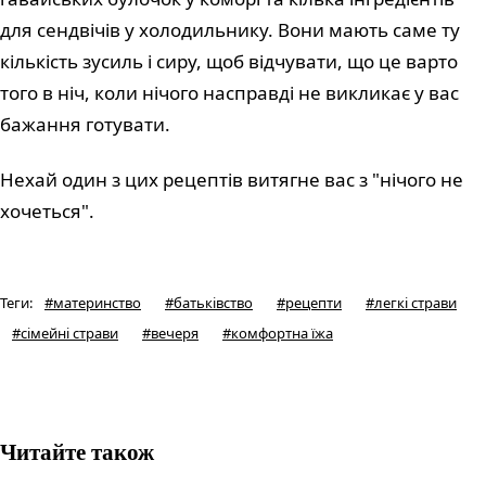
для сендвічів у холодильнику. Вони мають саме ту
кількість зусиль і сиру, щоб відчувати, що це варто
того в ніч, коли нічого насправді не викликає у вас
бажання готувати.
Нехай один з цих рецептів витягне вас з "нічого не
хочеться".
Теги
:
#
материнство
#
батьківство
#
рецепти
#
легкі страви
#
сімейні страви
#
вечеря
#
комфортна їжа
Читайте також