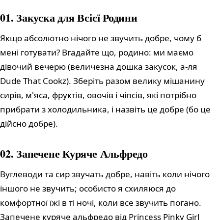
01. Закуска для Всієї Родини
Якщо абсолютно нічого не звучить добре, чому б
мені готувати? Вгадайте що, родино: ми маємо
дівочий вечерю (величезна дошка закусок, а-ля
Dude That Cookz). Зберіть разом велику мішанину
сирів, м'яса, фруктів, овочів і чіпсів, які потрібно
прибрати з холодильника, і назвіть це добре (бо це
дійсно добре).
02. Запечене Куряче Альфредо
Вуглеводи та сир звучать добре, навіть коли нічого
іншого не звучить; особисто я схиляюся до
комфортної їжі в ті ночі, коли все звучить погано.
Запечене куряче альфредо від Princess Pinky Girl