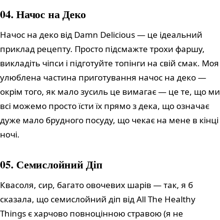
04. Начос на Деко
Начос на деко від Damn Delicious — це ідеальний
приклад рецепту. Просто підсмажте трохи фаршу,
викладіть чіпси і підготуйте топінги на свій смак. Моя
улюблена частина приготування начос на деко —
окрім того, як мало зусиль це вимагає — це те, що ми
всі можемо просто їсти їх прямо з дека, що означає
дуже мало брудного посуду, що чекає на мене в кінці
ночі.
05. Семислойний Діп
Квасоля, сир, багато овочевих шарів — так, я б
сказала, що семислойний діп від All The Healthy
Things є харчово повноцінною стравою (я не