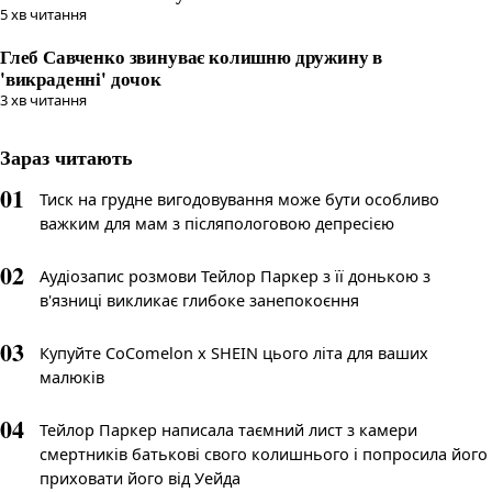
5
хв читання
Глеб Савченко звинуває колишню дружину в
'викраденні' дочок
3
хв читання
Зараз читають
01
Тиск на грудне вигодовування може бути особливо
важким для мам з післяпологовою депресією
02
Аудіозапис розмови Тейлор Паркер з її донькою з
в'язниці викликає глибоке занепокоєння
03
Купуйте CoComelon x SHEIN цього літа для ваших
малюків
04
Тейлор Паркер написала таємний лист з камери
смертників батькові свого колишнього і попросила його
приховати його від Уейда