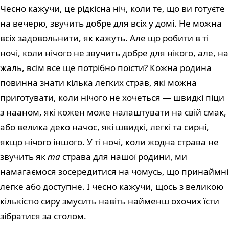
Чесно кажучи, це рідкісна ніч, коли те, що ви готуєте
на вечерю, звучить добре для всіх у домі. Не можна
всіх задовольнити, як кажуть. Але що робити в ті
ночі, коли нічого не звучить добре для нікого, але, на
жаль, всім все ще потрібно поїсти? Кожна родина
повинна знати кілька легких страв, які можна
приготувати, коли нічого не хочеться — швидкі піци
з нааном, які кожен може налаштувати на свій смак,
або велика деко начос, які швидкі, легкі та сирні,
якщо нічого іншого. У ті ночі, коли жодна страва не
звучить як
та
страва для нашої родини, ми
намагаємося зосередитися на чомусь, що принаймні
легке або доступне. І чесно кажучи, щось з великою
кількістю сиру змусить навіть найменш охочих їсти
зібратися за столом.