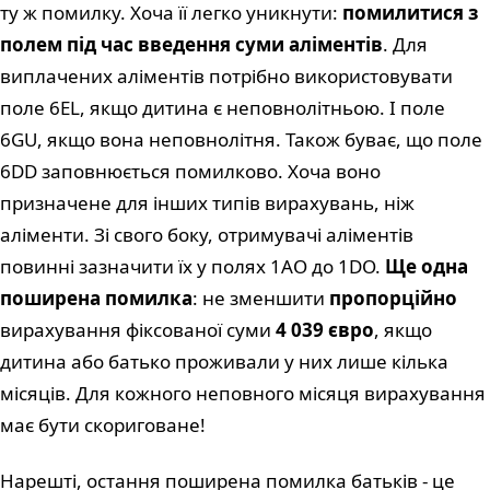
ту ж помилку. Хоча її легко уникнути:
помилитися з
полем під час введення суми аліментів
. Для
виплачених аліментів потрібно використовувати
поле 6EL, якщо дитина є неповнолітньою. І поле
6GU, якщо вона неповнолітня. Також буває, що поле
6DD заповнюється помилково. Хоча воно
призначене для інших типів вирахувань, ніж
аліменти. Зі свого боку, отримувачі аліментів
повинні зазначити їх у полях 1AO до 1DO.
Ще одна
поширена помилка
: не зменшити
пропорційно
вирахування фіксованої суми
4 039 євро
, якщо
дитина або батько проживали у них лише кілька
місяців. Для кожного неповного місяця вирахування
має бути скориговане!
Нарешті, остання поширена помилка батьків - це