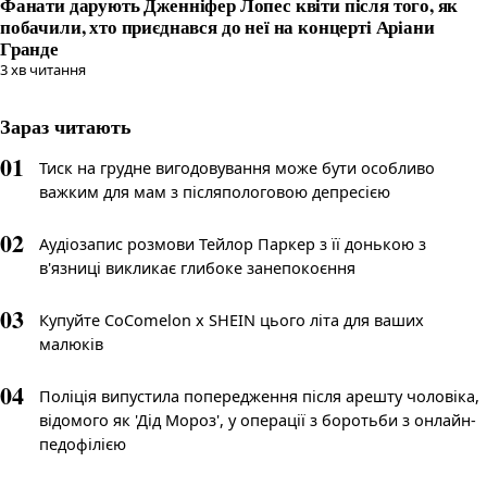
Фанати дарують Дженніфер Лопес квіти після того, як
побачили, хто приєднався до неї на концерті Аріани
Гранде
3
хв читання
Зараз читають
01
Тиск на грудне вигодовування може бути особливо
важким для мам з післяпологовою депресією
02
Аудіозапис розмови Тейлор Паркер з її донькою з
в'язниці викликає глибоке занепокоєння
03
Купуйте CoComelon x SHEIN цього літа для ваших
малюків
04
Поліція випустила попередження після арешту чоловіка,
відомого як 'Дід Мороз', у операції з боротьби з онлайн-
педофілією