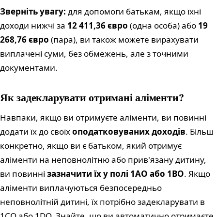
Зверніть увагу:
для допомоги батькам, якщо їхні
доходи нижчі за
12 411,36 євро
(одна особа) або
19
268,76 євро
(пара), ви також можете вирахувати
виплачені суми, без обмежень, але з точними
документами.
Як задекларувати отримані аліменти?
Навпаки, якщо ви отримуєте аліменти, ви повинні
додати їх до своїх
оподатковуваних доходів
. Більш
конкретно, якщо ви є батьком, який отримує
аліменти на неповнолітню або прив'язану дитину,
ви повинні
зазначити їх у полі 1AO або 1BO
. Якщо
аліменти виплачуються безпосередньо
неповнолітній дитині, їх потрібно задекларувати в
1CO або 1DO. Знайте, що ви автоматично отримаєте