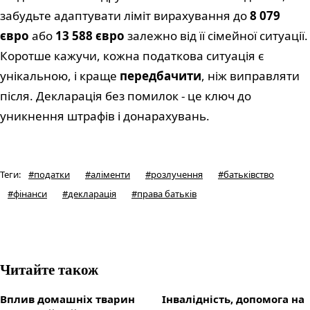
забудьте адаптувати ліміт вирахування до
8 079
євро
або
13 588 євро
залежно від її сімейної ситуації.
Коротше кажучи, кожна податкова ситуація є
унікальною, і краще
передбачити
, ніж виправляти
після. Декларація без помилок - це ключ до
уникнення штрафів і донарахувань.
Теги
:
#
податки
#
аліменти
#
розлучення
#
батьківство
#
фінанси
#
декларація
#
права батьків
Читайте також
Вплив домашніх тварин
Інвалідність, допомога на