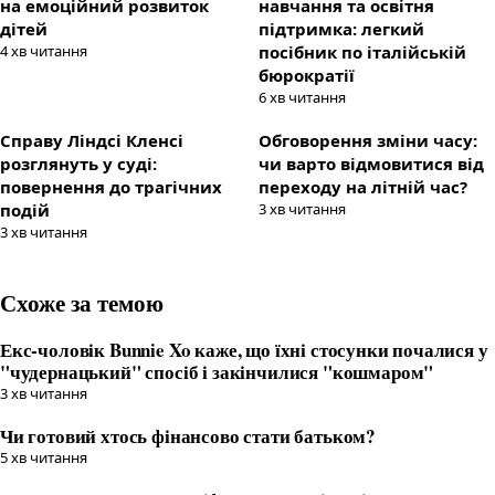
на емоційний розвиток
навчання та освітня
дітей
підтримка: легкий
4
хв читання
посібник по італійській
бюрократії
6
хв читання
Справу Ліндсі Кленсі
Обговорення зміни часу:
розглянуть у суді:
чи варто відмовитися від
повернення до трагічних
переходу на літній час?
подій
3
хв читання
3
хв читання
Схоже за темою
Екс-чоловік Bunnie Xo каже, що їхні стосунки почалися у
"чудернацький" спосіб і закінчилися "кошмаром"
3
хв читання
Чи готовий хтось фінансово стати батьком?
5
хв читання