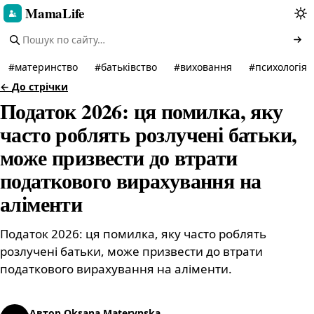
MamaLife
#
материнство
#
батьківство
#
виховання
#
психологія
←
До стрічки
Податок 2026: ця помилка, яку
часто роблять розлучені батьки,
може призвести до втрати
податкового вирахування на
аліменти
Податок 2026: ця помилка, яку часто роблять
розлучені батьки, може призвести до втрати
податкового вирахування на аліменти.
Автор
Oksana Materynska