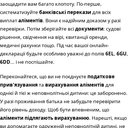
заощадити вам багато клопоту. По-перше,
систематизуйте
банківські перекази
для всіх
виплат
аліментів
. Вони є надійним доказом у разі
перевірки. Потім зберігайте всі
документи
: судові
рішення, свідчення на вірі, квитанції оренди,
медичні рахунки тощо. Під час вашої онлайн-
декларації будьте особливо уважні до полів
6EL
,
6GU
,
6DD
... і не поспішайте.
Переконайтеся, що ви не поєднуєте
податкове
прив'язування
та
вирахування аліментів
для
однієї й тієї ж неповнолітньої дитини: це заборонено.
У разі проживання батька не забудьте перевірити
його рівень доходу. Щоб бути впевненим, що
аліменти підлягають вирахуванню
. Нарешті, якщо
ви допомагаєте одруженій неповнолітній дитині, не