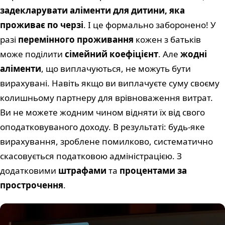
задекларувати аліменти для дитини, яка
проживає по черзі
. І це формально заборонено! У
разі
перемінного проживання
кожен з батьків
може поділити
сімейний коефіцієнт
. Але
жодні
аліменти
, що виплачуються, не можуть бути
вирахувані. Навіть якщо ви виплачуєте суму своєму
колишньому партнеру для врівноваження витрат.
Ви не можете жодним чином відняти їх від свого
оподатковуваного доходу. В результаті: будь-яке
вирахування, зроблене помилково, систематично
скасовується податковою адміністрацією. З
додатковими
штрафами
та
процентами за
прострочення
.