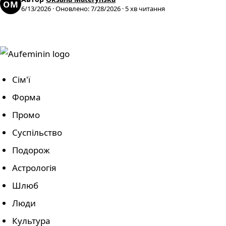
OM
6/13/2026
·
Оновлено
:
7/28/2026
·
5
хв читання
Сім'ї
Форма
Промо
Суспільство
Подорож
Астрологія
Шлюб
Люди
Культура