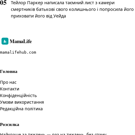
05
Тейлор Паркер написала таємний лист з камери
смертників батькові свого колишнього і попросила його
приховати його від Уейда
MamaLife
mamalifehub.com
Головна
Про нас
Контакти
Конфіденційність
Умови використання
Редакційна політика
Розсилка
Найкраще за тиждень — раз на тиждень, без спаму.