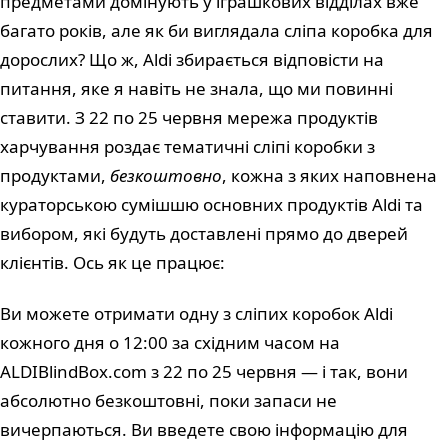
предметами домінують у іграшкових відділах вже
багато років, але як би виглядала сліпа коробка для
дорослих? Що ж, Aldi збирається відповісти на
питання, яке я навіть не знала, що ми повинні
ставити. З 22 по 25 червня мережа продуктів
харчування роздає тематичні сліпі коробки з
продуктами,
безкоштовно
, кожна з яких наповнена
кураторською сумішшю основних продуктів Aldi та
вибором, які будуть доставлені прямо до дверей
клієнтів. Ось як це працює:
Ви можете отримати одну з сліпих коробок Aldi
кожного дня о 12:00 за східним часом на
ALDIBlindBox.com з 22 по 25 червня — і так, вони
абсолютно безкоштовні, поки запаси не
вичерпаються. Ви введете свою інформацію для