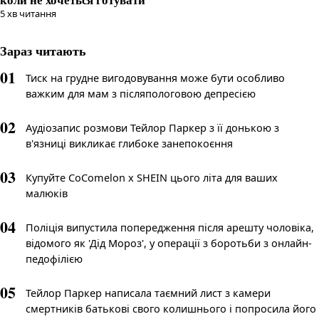
5
хв читання
Зараз читають
01
Тиск на грудне вигодовування може бути особливо
важким для мам з післяпологовою депресією
02
Аудіозапис розмови Тейлор Паркер з її донькою з
в'язниці викликає глибоке занепокоєння
03
Купуйте CoComelon x SHEIN цього літа для ваших
малюків
04
Поліція випустила попередження після арешту чоловіка,
відомого як 'Дід Мороз', у операції з боротьби з онлайн-
педофілією
05
Тейлор Паркер написала таємний лист з камери
смертників батькові свого колишнього і попросила його