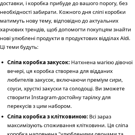
доставки, і коробка прибуде до вашого порогу, без
необхідності забирати. Кожного дня сліпі коробки
матимуть нову тему, відповідно до актуальних
харчових трендів, щоб допомогти покупцям знайти
нові улюблені продукти в продуктових відділах Aldi.
Ці теми будуть:
Сліпа коробка закусок:
Натхнена магією дівочої
вечері, ця коробка створена для відданих
любителів закусок, включаючи преміум сири,
соуси, хрусткі закуски та солодощі. Ви зможете
створити Instagram-достойну тарілку для
перекусів з цим набором.
Сліпа коробка з клітковиною:
Всі зараз
максимізують споживання клітковини. Ця сліпа
коробка наповнена "улюбленими овочами та