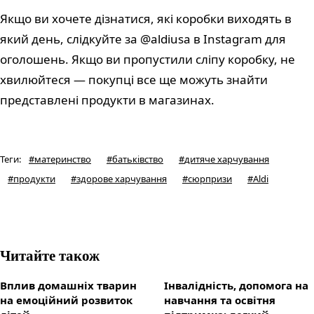
Якщо ви хочете дізнатися, які коробки виходять в
який день, слідкуйте за @aldiusa в Instagram для
оголошень. Якщо ви пропустили сліпу коробку, не
хвилюйтеся — покупці все ще можуть знайти
представлені продукти в магазинах.
Теги
:
#
материнство
#
батьківство
#
дитяче харчування
#
продукти
#
здорове харчування
#
сюрпризи
#
Aldi
Читайте також
Вплив домашніх тварин
Інвалідність, допомога на
на емоційний розвиток
навчання та освітня