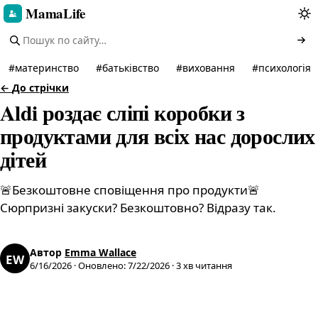
MamaLife
#
материнство
#
батьківство
#
виховання
#
психологія
←
До стрічки
Aldi роздає сліпі коробки з
продуктами для всіх нас дорослих
дітей
🚨Безкоштовне сповіщення про продукти🚨
Сюрпризні закуски? Безкоштовно? Відразу так.
Автор
Emma Wallace
EW
6/16/2026
·
Оновлено
:
7/22/2026
·
3
хв читання