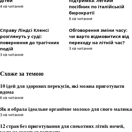
дітей
підтримка: легкий
4
хв читання
посібник по італійській
бюрократії
6
хв читання
Справу Ліндсі Кленсі
Обговорення зміни часу:
розглянуть у суді:
чи варто відмовитися від
повернення до трагічних
переходу на літній час?
подій
3
хв читання
3
хв читання
Схоже за темою
10 ідей для здорових перекусів, які можна приготувати
вдома
6
хв читання
Як я обрала ідеальне органічне молоко для свого малюка
3
хв читання
12 страв без приготування для спекотних літніх ночей,
коли не хочеться готувати