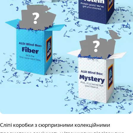
Сліпі коробки з сюрпризними колекційними