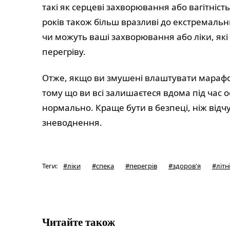
такі як серцеві захворювання або вагітніст
років також більш вразливі до екстремальн
чи можуть ваші захворювання або ліки, як
перегріву.
Отже, якщо ви змушені влаштувати марафон
тому що ви всі залишаєтеся вдома під час 
нормально. Краще бути в безпеці, ніж від
зневоднення.
Теги
:
#
ліки
#
спека
#
перегрів
#
здоров'я
#
літн
Читайте також