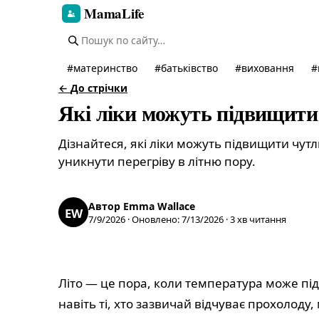
MamaLife
#
материнство
#
батьківство
#
виховання
#
←
До стрічки
Які ліки можуть підвищити 
Дізнайтеся, які ліки можуть підвищити чутл
уникнути перегріву в літню пору.
Автор
Emma Wallace
EW
7/9/2026
·
Оновлено
:
7/13/2026
·
3
хв читання
Літо — це пора, коли температура може під
навіть ті, хто зазвичай відчуває прохолоду