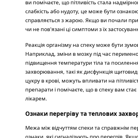
ви помічаєте, що пітливість стала надмірн
слабкість або нудоту, це може бути ознако
справляється з жарою. Якщо ви почали прий
чи не пов'язані ці симптоми з їх застосуван
Реакція організму на спеку може бути зум
Наприклад, зміни в мозку під час перимен
підвищення температури тіла та посилення 
захворювання, такі як дисфункція щитовид
цукру в крові, можуть впливати на пітливі
препарати і помічаєте, що в спеку вам стає
лікарем.
Ознаки перегріву та теплових захв
Межа між відчуттям спеки та справжнім пе
ознаки, які сигналізують про перегрів. Як