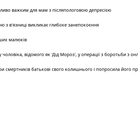
бливо важким для мам з післяпологовою депресією
ою з в'язниці викликає глибоке занепокоєння
аших малюків
чоловіка, відомого як 'Дід Мороз', у операції з боротьби з о
и смертників батькові свого колишнього і попросила його пр