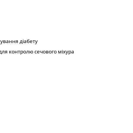
кування діабету
 для контролю сечового міхура