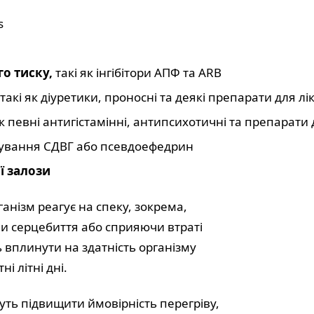
s
о тиску,
такі як інгібітори АПФ та ARB
такі як діуретики, проносні та деякі препарати для лі
як певні антигістамінні, антипсихотичні та препарати
ікування СДВГ або псевдоефедрин
ї залози
анізм реагує на спеку, зокрема,
и серцебиття або сприяючи втраті
ь вплинути на здатність організму
і літні дні.
уть підвищити ймовірність перегріву,