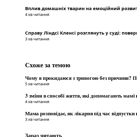
Вплив домашніх тварин на емоційний розвит
4
хв читання
Справу Ліндсі Кленсі розглянуть у суді: пове
3
хв читання
Схоже за темою
Чому я прокидаюся з тривогою без причини? 
5
хв читання
3 зміни в способі життя, які допомагають мамі
4
хв читання
Мама розповідає, як лікарня під час відпустки 
3
хв читання
Зараз читають