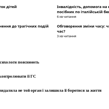
ок дітей
Інвалідність, допомога на
посібник по італійській бю
6
хв читання
рнення до трагічних подій
Обговорення зміни часу: ч
час?
3
хв читання
Психологи пояснюють
 контролювати її ГС
видалила не той орган і залишила її боротися за життя