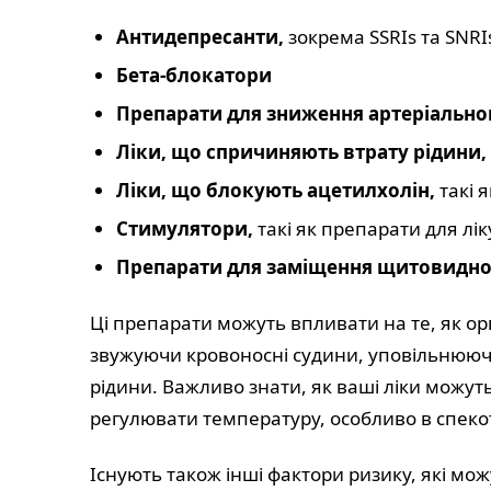
Антидепресанти,
зокрема SSRIs та SNRI
Бета-блокатори
Препарати для зниження артеріальног
Ліки, що спричиняють втрату рідини,
Ліки, що блокують ацетилхолін,
такі 
Стимулятори,
такі як препарати для л
Препарати для заміщення щитовидно
Ці препарати можуть впливати на те, як орг
звужуючи кровоносні судини, уповільнююч
рідини. Важливо знати, як ваші ліки можут
регулювати температуру, особливо в спекотн
Існують також інші фактори ризику, які мож