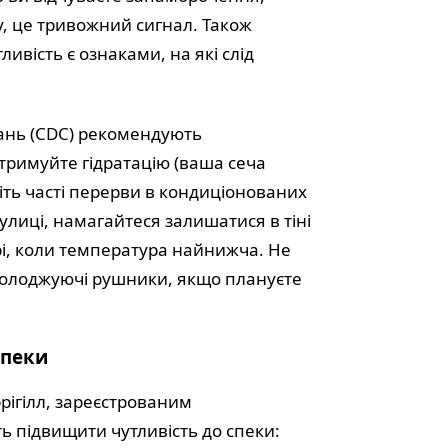
у, це тривожний сигнал. Також
ливість є ознаками, на які слід
ань (CDC) рекомендують
тримуйте гідратацію (ваша сеча
іть часті перерви в кондиціонованих
лиці, намагайтеся залишатися в тіні
ері, коли температура найнижча. Не
охолоджуючі рушники, якщо плануєте
спеки
рігілл, зареєстрованим
ть підвищити чутливість до спеки: