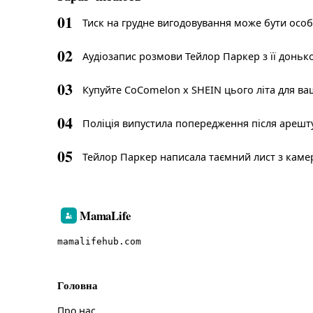
01
Тиск на грудне вигодовування може бути осо
02
Аудіозапис розмови Тейлор Паркер з її доньк
03
Купуйте CoComelon x SHEIN цього літа для в
04
Поліція випустила попередження після арешту 
05
Тейлор Паркер написала таємний лист з камер
MamaLife
mamalifehub.com
Головна
Про нас