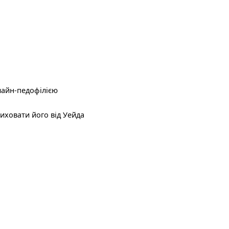
нлайн-педофілією
иховати його від Уейда