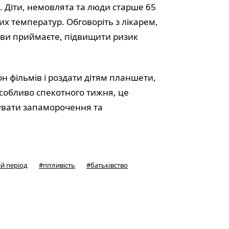
ь. Діти, немовлята та люди старше 65
их температур. Обговоріть з лікарем,
і ви приймаєте, підвищити ризик
 фільмів і роздати дітям планшети,
особливо спекотного тижня, це
чувати запаморочення та
ій період
#
пітливість
#
батьківство