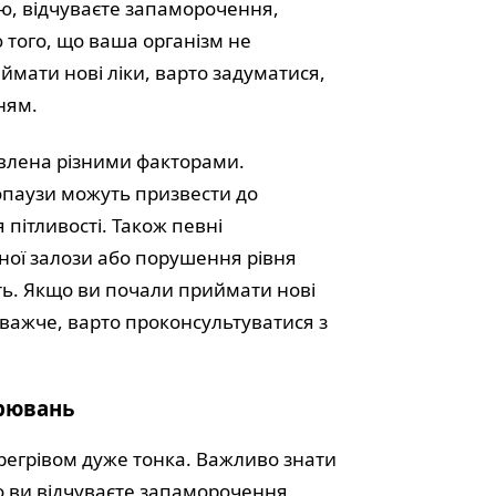
ою, відчуваєте запаморочення,
ю того, що ваша організм не
мати нові ліки, варто задуматися,
ням.
овлена різними факторами.
опаузи можуть призвести до
пітливості. Також певні
ної залози або порушення рівня
сть. Якщо ви почали приймати нові
 важче, варто проконсультуватися з
орювань
регрівом дуже тонка. Важливо знати
що ви відчуваєте запаморочення,