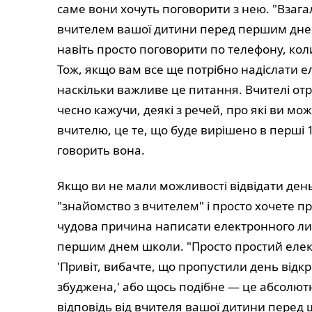
саме вони хочуть поговорити з нею. "Взагал
вчителем вашої дитини перед першим днем
навіть просто поговорити по телефону, ко
Тож, якщо вам все ще потрібно надіслати е
наскільки важливе це питання. Вчителі отр
чесно кажучи, деякі з речей, про які ви м
вчителю, це те, що буде вирішено в перші 
говорить вона.
Якщо ви не мали можливості відвідати день
"знайомство з вчителем" і просто хочете п
чудова причина написати електронного ли
першим днем школи. "Просто простий елек
'Привіт, вибачте, що пропустили день відк
збуджена,' або щось подібне — це абсолю
відповідь від вчителя вашої дитини перед