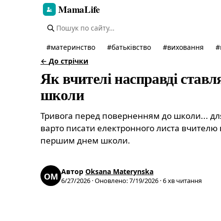
MamaLife
#
материнство
#
батьківство
#
виховання
#
←
До стрічки
Як вчителі насправді ставл
школи
Тривога перед поверненням до школи... для
варто писати електронного листа вчителю
першим днем школи.
Автор
Oksana Materynska
OM
6/27/2026
·
Оновлено
:
7/19/2026
·
6
хв читання