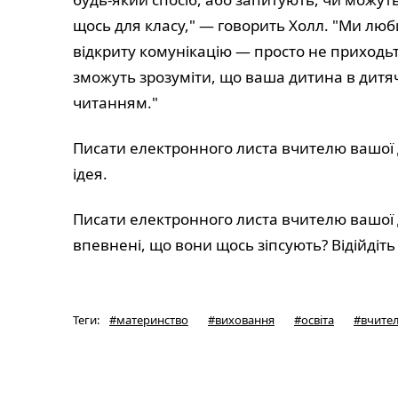
щось для класу," — говорить Холл. "Ми люб
відкриту комунікацію — просто не приходьте 
зможуть зрозуміти, що ваша дитина в дитя
читанням."
Писати електронного листа вчителю вашої
ідея.
Писати електронного листа вчителю вашої
впевнені, що вони щось зіпсують? Відійдіть
Теги
:
#
материнство
#
виховання
#
освіта
#
вчител