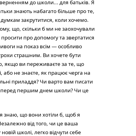
верненням до школи... для батьків. Я
тьки знають набагато більше про те,
 думкам закрутитися, коли хочемо.
ому, що, скільки б ми не заохочували
, просити про допомогу та звертатися
ривоги на показ всім — особливо
трохи страшним. Ви хочете бути
, якщо ви переживаєте за те, що
, або не знаєте, як працює черга на
кільні приладдя? Чи варто вам писати
и перед першим днем школи? Чи це
я знаю, що вони хотіли б, щоб я
Незалежно від того, чи це ваша
новій школі, легко відчути себе