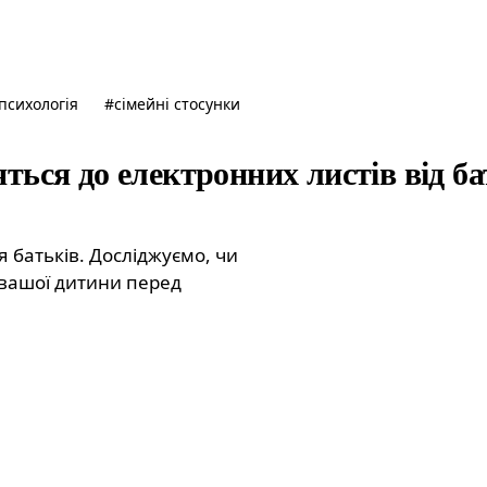
психологія
#
сімейні стосунки
яться до електронних листів від б
 батьків. Досліджуємо, чи
 вашої дитини перед