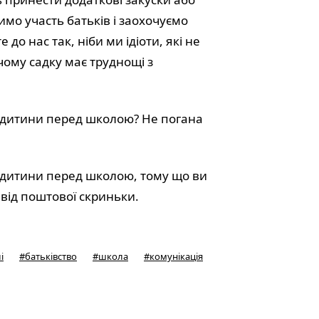
имо участь батьків і заохочуємо
до нас так, ніби ми ідіоти, які не
чому садку має труднощі з
 дитини перед школою? Не погана
 дитини перед школою, тому що ви
 від поштової скриньки.
і
#
батьківство
#
школа
#
комунікація