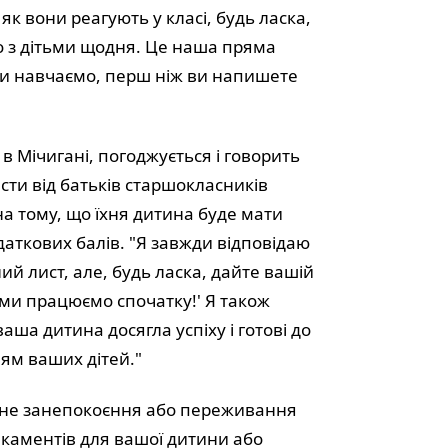
 вони реагують у класі, будь ласка,
 з дітьми щодня. Це наша пряма
ми навчаємо, перш ніж ви напишете
 в Мічигані, погоджується і говорить
сти від батьків старшокласників
 тому, що їхня дитина буде мати
даткових балів. "Я завжди відповідаю
ий лист, але, будь ласка, дайте вашій
 ми працюємо спочатку!' Я також
аша дитина досягла успіху і готові до
лям ваших дітей."
озне занепокоєння або переживання
каментів для вашої дитини або