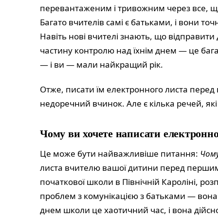
перевантаженим і тривожним через все, що
Багато вчителів самі є батьками, і вони то
Навіть нові вчителі знають, що відправити
частину контролю над їхнім днем — це бага
— і ви — мали найкращий рік.
Отже, писати їм електронного листа перед
недоречний вчинок. Але є кілька речей, які
Чому ви хочете написати електронн
Це може бути найважливіше питання:
Чом
листа вчителю вашої дитини перед першим
початкової школи в Північній Кароліні, роз
проблем з комунікацією з батьками — вон
днем школи це хаотичний час, і вона дійсн