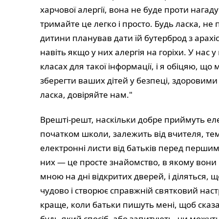
харчової алергії, вона не буде проти нагад
тримайте це легко і просто. Будь ласка, не
дитини планував дати їй бутерброд з арах
навіть якщо у них алергія на горіхи. У нас у
класах для такої інформації, і я обіцяю, щ
зберегти ваших дітей у безпеці, здоровими
ласка, довіряйте нам."
Врешті-решт, наскільки добре приймуть ел
початком школи, залежить від вчителя, тем
електронні листи від батьків перед першим 
них — це просте знайомство, в якому вони к
мною на дні відкритих дверей, і діляться, 
чудово і створює справжній святковий наст
краще, коли батьки пишуть мені, щоб сказа
будь-який спосіб, або запитують, чи можут