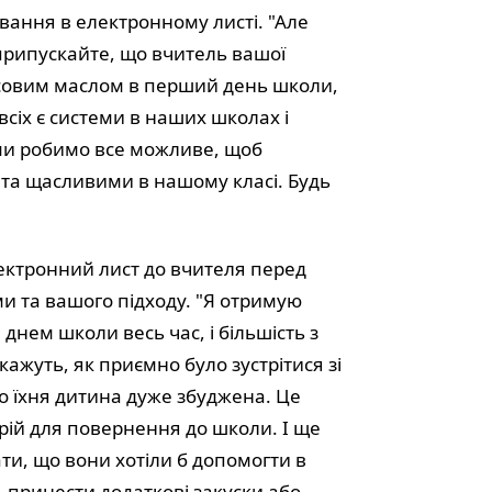
ування в електронному листі. "Але
 припускайте, що вчитель вашої
ісовим маслом в перший день школи,
 всіх є системи в наших школах і
о ми робимо все можливе, щоб
 та щасливими в нашому класі. Будь
ектронний лист до вчителя перед
и та вашого підходу. "Я отримую
днем школи весь час, і більшість з
ажуть, як приємно було зустрітися зі
що їхня дитина дуже збуджена. Це
рій для повернення до школи. І ще
ти, що вони хотіли б допомогти в
ь принести додаткові закуски або