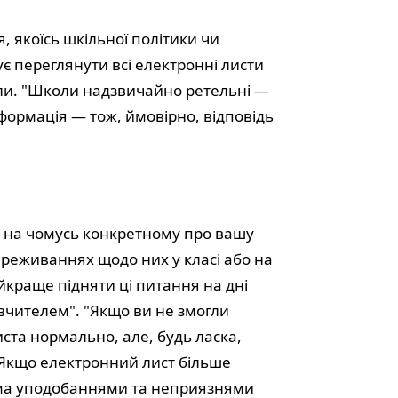
, якоїсь шкільної політики чи
є переглянути всі електронні листи
оли. "Школи надзвичайно ретельні —
нформація — тож, ймовірно, відповідь
 на чомусь конкретному про вашу
ереживаннях щодо них у класі або на
айкраще підняти ці питання на дні
 вчителем". "Якщо ви не змогли
иста нормально, але, будь ласка,
 Якщо електронний лист більше
іма уподобаннями та неприязнями