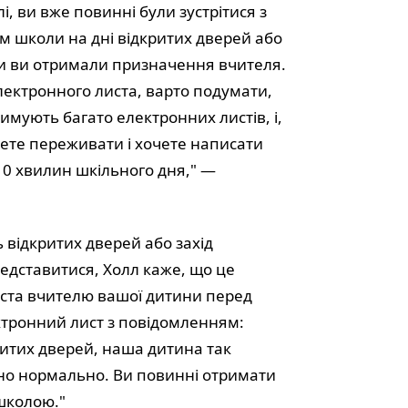
і, ви вже повинні були зустрітися з
 школи на дні відкритих дверей або
ли ви отримали призначення вчителя.
лектронного листа, варто подумати,
имують багато електронних листів, і,
ожете переживати і хочете написати
10 хвилин шкільного дня," —
 відкритих дверей або захід
редставитися, Холл каже, що це
ста вчителю вашої дитини перед
тронний лист з повідомленням:
ритих дверей, наша дитина так
тно нормально. Ви повинні отримати
 школою."