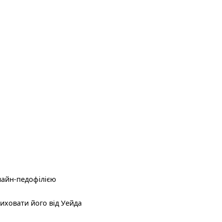
нлайн-педофілією
иховати його від Уейда