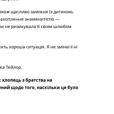
акож
щасливо заміжня (з дитиною,
 захоплення знаменитістю —
оли не ризикувала б своїм шлюбом
ть хороша ситуація. Я не зміню її ні
іка Тейлор.
 хлопець з братства на
ений щодо того, наскільки це було