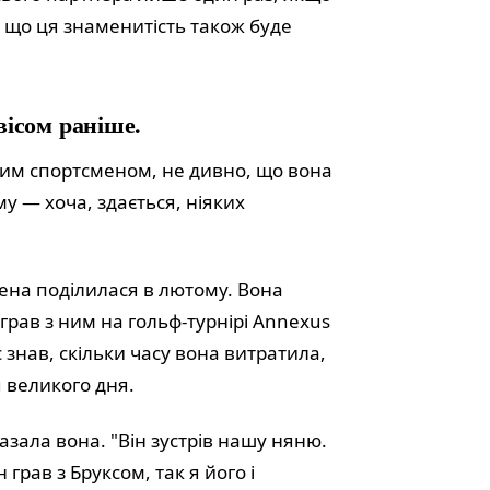
, що ця знаменитість також буде
вісом раніше.
ним спортсменом, не дивно, що вона
у — хоча, здається, ніяких
жена поділилася в лютому. Вона
с, грав з ним на гольф-турнірі Annexus
с знав, скільки часу вона витратила,
 великого дня.
азала вона. "Він зустрів нашу няню.
н грав з Бруксом, так я його і