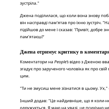
зустріла."
Джена поділилася, що коли вона знову поба
він насправді пам'ятав про їхню зустріч. "Н
підійшов до мене і сказав: 'Привіт, добре зн
пам'ятаєш?'
Джена отримує критику в коментаря
Коментатори на
People’s
відео з Дженою вв
згадує про зарученого чоловіка як про свій
цим.
"Ти не змусиш мене зізнатися в цьому. Ух,"
Інший додав: "Це найдивніше, що я коли-н
одружується. Я маю на увазі, це психічно н