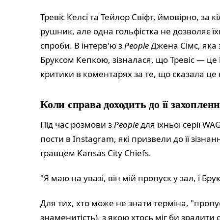
Тревіс Келсі та Тейлор Свіфт, ймовірно, за 
рушник, але одна гольфістка не дозволяє ї
спроби. В інтерв'ю з
People
Джена Сімс, яка 
Бруксом Кепкою, зізналася, що Тревіс — це ї
критики в коментарях за те, що сказала це 
Коли справа доходить до її захоплен
Під час розмови з
People
для їхньої серії WA
пости в Instagram, які призвели до її зізн
гравцем Kansas City Chiefs.
"Я маю на увазі, він мій пропуск у зал, і Бр
Для тих, хто може не знати терміна, "пропу
знаменитість), з якою хтось міг би зрадити