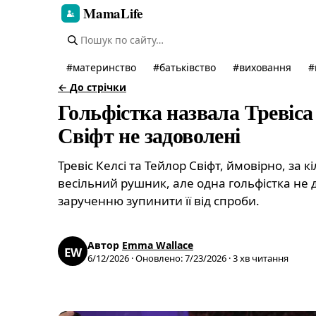
MamaLife
#
материнство
#
батьківство
#
виховання
#
←
До стрічки
Гольфістка назвала Тревіса 
Свіфт не задоволені
Тревіс Келсі та Тейлор Свіфт, ймовірно, за к
весільний рушник, але одна гольфістка не 
зарученню зупинити її від спроби.
Автор
Emma Wallace
EW
6/12/2026
·
Оновлено
:
7/23/2026
·
3
хв читання