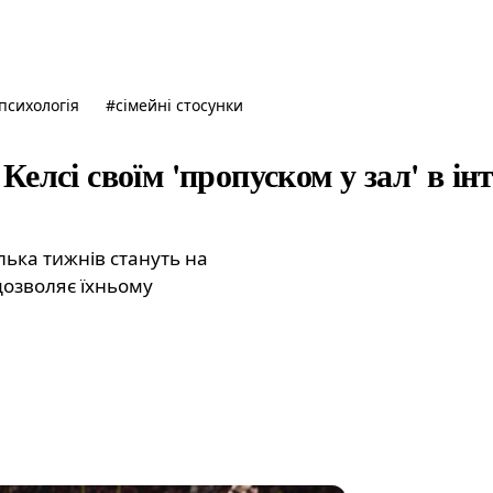
психологія
#
сімейні стосунки
Келсі своїм 'пропуском у зал' в ін
ілька тижнів стануть на
дозволяє їхньому