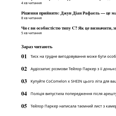
4
хв читання
Рішення прийнято: Джун Діан Рафаель — це ма
8
хв читання
Чи є ви особистістю типу C? Як це визначити, з
5
хв читання
Зараз читають
01
Тиск на грудне вигодовування може бути осо
02
Аудіозапис розмови Тейлор Паркер з її доньк
03
Купуйте CoComelon x SHEIN цього літа для в
04
Поліція випустила попередження після арешту 
05
Тейлор Паркер написала таємний лист з камер