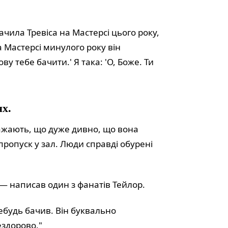
чила Тревіса на Мастерсі цього року,
а Мастерсі минулого року він
ову тебе бачити.' Я така: 'О, Боже. Ти
х.
ажають, що дуже дивно, що вона
 пропуск у зал. Люди справді обурені
 — написав один з фанатів Тейлор.
ебудь бачив. Він буквально
ездорово."