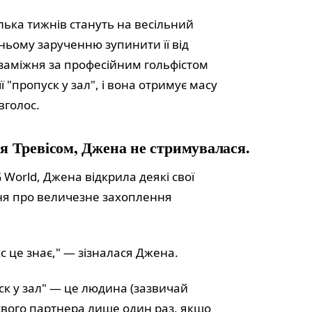
кілька тижнів стануть на весільний
хньому зарученню зупинити її від
заміжня за професійним гольфістом
ї "пропуск у зал", і вона отримує масу
вголос.
ня Тревісом, Джена не стримувалася.
G World, Джена відкрила деякі свої
ання про величезне захоплення
укс це знає," — зізналася Джена.
ск у зал" — це людина (зазвичай
 свого партнера лише один раз, якщо