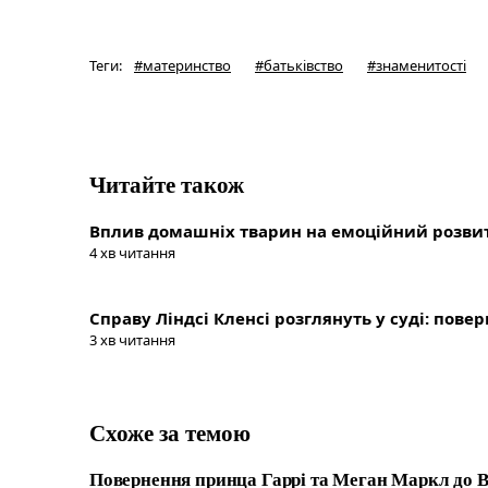
Теги
:
#
материнство
#
батьківство
#
знаменитості
Читайте також
Вплив домашніх тварин на емоційний розвит
4
хв читання
Справу Ліндсі Кленсі розглянуть у суді: пове
3
хв читання
Схоже за темою
Повернення принца Гаррі та Меган Маркл до В