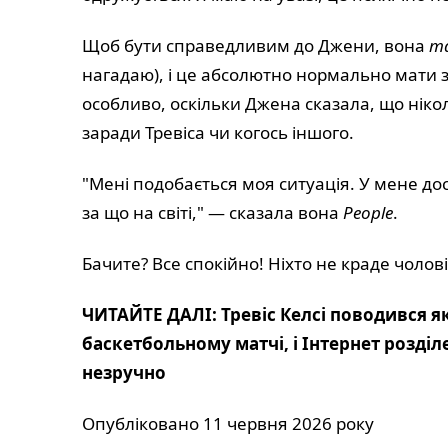
Щоб бути справедливим до Джени, вона
т
нагадаю), і це абсолютно нормально мати
особливо, оскільки Джена сказала, що нік
заради Тревіса чи когось іншого.
"Мені подобається моя ситуація. У мене доси
за що на світі," — сказала вона
People
.
Бачите? Все спокійно! Ніхто не краде чолов
ЧИТАЙТЕ ДАЛІ: Тревіс Келсі поводився як
баскетбольному матчі, і Інтернет розділ
незручно
Опубліковано 11 червня 2026 року