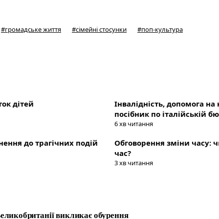
#
громадське життя
#
сімейні стосунки
#
поп-культура
ок дітей
Інвалідність, допомога на
посібник по італійській бю
6
хв читання
рнення до трагічних подій
Обговорення зміни часу: ч
час?
3
хв читання
еликобританії викликає обурення