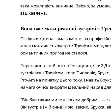
така можливість виникне. Звісно, за умови
зацікавлена.
Вона вже мала реальні зустрічі з Тре
Оскільки Джена сама заміжня за професій
мала можливість зустріти Тревіса в минулом
романтичних пригод не сталося.
Перегляньте цей пост в Instagram, який Д
зустрілася з Тревісом, коли її чоловік, Брук
Pro-Am на початку цього року, і навіть Брук
намагаючись вибрати ідеальний наряд для
"Він був таким милим, таким добрим," — ск
Він зустрів [мій сина] Крю, звісно, Брукса, ві