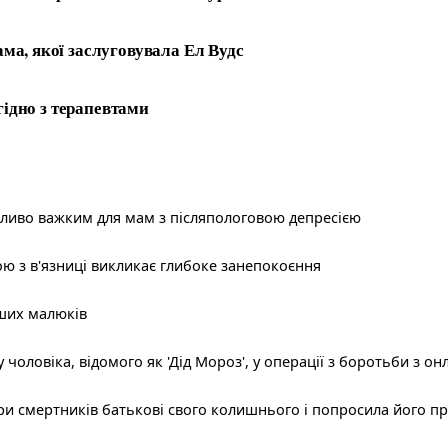
ма, якої заслуговувала Ел Вудс
гідно з терапевтами
бливо важким для мам з післяпологовою депресією
ою з в'язниці викликає глибоке занепокоєння
аших малюків
чоловіка, відомого як 'Дід Мороз', у операції з боротьби з о
и смертників батькові свого колишнього і попросила його пр