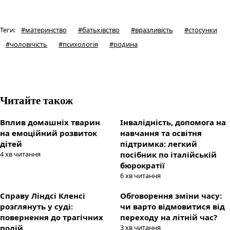
Теги
:
#
материнство
#
батьківство
#
вразливість
#
стосунки
#
чоловічість
#
психологія
#
родина
Читайте також
Вплив домашніх тварин
Інвалідність, допомога на
на емоційний розвиток
навчання та освітня
дітей
підтримка: легкий
4
хв читання
посібник по італійській
бюрократії
6
хв читання
Справу Ліндсі Кленсі
Обговорення зміни часу:
розглянуть у суді:
чи варто відмовитися від
повернення до трагічних
переходу на літній час?
подій
3
хв читання