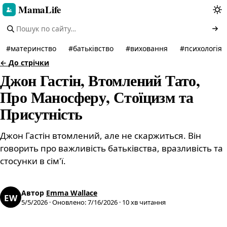
MamaLife
#
материнство
#
батьківство
#
виховання
#
психологія
←
До стрічки
Джон Гастін, Втомлений Тато,
Про Маносферу, Стоїцизм та
Присутність
Джон Гастін втомлений, але не скаржиться. Він
говорить про важливість батьківства, вразливість та
стосунки в сім'ї.
Автор
Emma Wallace
EW
5/5/2026
·
Оновлено
:
7/16/2026
·
10
хв читання