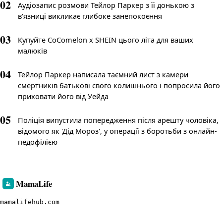
02
Аудіозапис розмови Тейлор Паркер з її донькою з
в'язниці викликає глибоке занепокоєння
03
Купуйте CoComelon x SHEIN цього літа для ваших
малюків
04
Тейлор Паркер написала таємний лист з камери
смертників батькові свого колишнього і попросила його
приховати його від Уейда
05
Поліція випустила попередження після арешту чоловіка,
відомого як 'Дід Мороз', у операції з боротьби з онлайн-
педофілією
MamaLife
mamalifehub.com