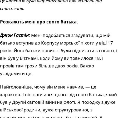
Це інтерв'ю було відредаговано для ясності та
стиснення.
Розкажіть мені про свого батька.
Джон Гастін:
Мені подобається згадувати, що мій
батько вступив до Корпусу морської піхоти у віці 17
років. Його батьки повинні були підписати за нього, і
він був у В'єтнамі, коли йому виповнилося 18, і
провів там трохи більше двох років. Важко
усвідомити це.
Найголовніше, чому він мене навчив, — це
характер. І він навчився цього від свого батька, який
був у Другій світовій війні на флоті. Я походжу з дуже
військової родини, дуже структурованої, з
чоловіками, які не показують багато емоцій. Я