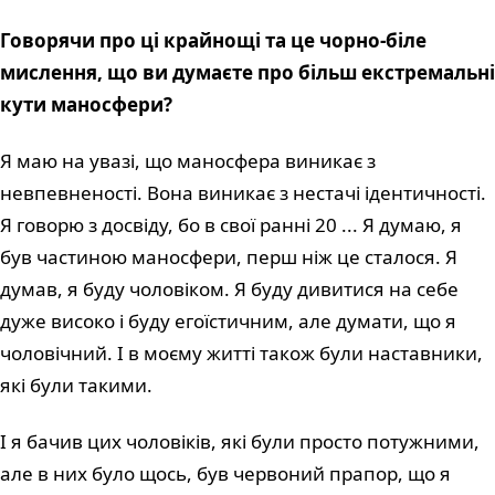
Говорячи про ці крайнощі та це чорно-біле
мислення, що ви думаєте про більш екстремальні
кути маносфери?
Я маю на увазі, що маносфера виникає з
невпевненості. Вона виникає з нестачі ідентичності.
Я говорю з досвіду, бо в свої ранні 20 ... Я думаю, я
був частиною маносфери, перш ніж це сталося. Я
думав, я буду чоловіком. Я буду дивитися на себе
дуже високо і буду егоїстичним, але думати, що я
чоловічний. І в моєму житті також були наставники,
які були такими.
І я бачив цих чоловіків, які були просто потужними,
але в них було щось, був червоний прапор, що я