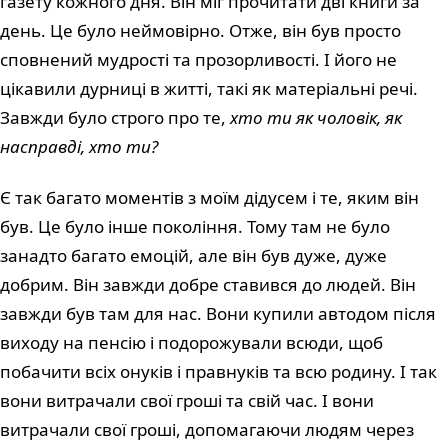
газету кожного дня. Він міг прочитати дві книги за
день. Це було неймовірно. Отже, він був просто
сповнений мудрості та прозорливості. І його не
цікавили дурниці в житті, такі як матеріальні речі.
Завжди було строго про те,
хто ти як чоловік, як
насправді, хто ти?
Є так багато моментів з моїм дідусем і те, яким він
був. Це було інше покоління. Тому там не було
занадто багато емоцій, але він був дуже, дуже
добрим. Він завжди добре ставився до людей. Він
завжди був там для нас. Вони купили автодом після
виходу на пенсію і подорожували всюди, щоб
побачити всіх онуків і правнуків та всю родину. І так
вони витрачали свої гроші та свій час. І вони
витрачали свої гроші, допомагаючи людям через