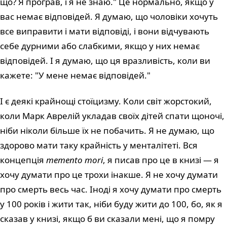
що? Я програв, і я не знаю." Це нормально, якщо у
вас немає відповідей. Я думаю, що чоловіки хочуть
все виправити і мати відповіді, і вони відчувають
себе дурними або слабкими, якщо у них немає
відповідей. І я думаю, що ця вразливість, коли ви
кажете: "У мене немає відповідей."
І є деякі крайнощі стоїцизму. Коли світ жорстокий,
коли Марк Аврелій укладав своїх дітей спати щоночі,
ніби ніколи більше їх не побачить. Я не думаю, що
здорово мати таку крайність у менталітеті. Вся
концепція
memento mori
, я писав про це в книзі — я
хочу думати про це трохи інакше. Я не хочу думати
про смерть весь час. Іноді я хочу думати про смерть
у 100 років і жити так, ніби буду жити до 100, бо, як я
сказав у книзі, якщо б ви сказали мені, що я помру