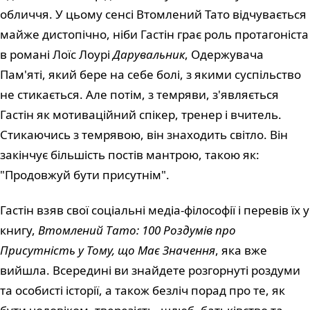
обличчя. У цьому сенсі Втомлений Тато відчувається
майже дистопічно, ніби Гастін грає роль протагоніста
в романі Лоїс Лоурі
Дарувальник
, Одержувача
Пам'яті, який бере на себе болі, з якими суспільство
не стикається. Але потім, з темряви, з'являється
Гастін як мотиваційний спікер, тренер і вчитель.
Стикаючись з темрявою, він знаходить світло. Він
закінчує більшість постів мантрою, такою як:
"Продовжуй бути присутнім".
Гастін взяв свої соціальні медіа-філософії і перевів їх у
книгу,
Втомлений Тато: 100 Роздумів про
Присутність у Тому, що Має Значення
, яка вже
вийшла. Всередині ви знайдете розгорнуті роздуми
та особисті історії, а також безліч порад про те, як