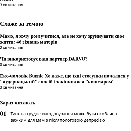
3
хв читання
Схоже за темою
Мамо, я хочу розлучитися, але не хочу зруйнувати своє
життя: 46 зізнань матерів
2
хв читання
Чи використовує ваш партнер DARVO?
8
хв читання
Екс-чоловік Bunnie Xo каже, що їхні стосунки почалися у
"чудернацький" спосіб і закінчилися "кошмаром"
3
хв читання
Зараз читають
01
Тиск на грудне вигодовування може бути особливо
важким для мам з післяпологовою депресією