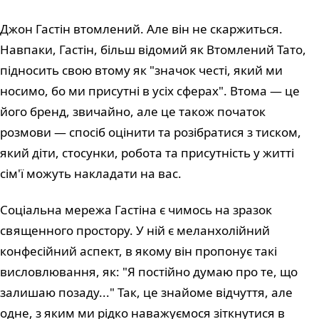
Джон Гастін втомлений. Але він не скаржиться.
Навпаки, Гастін, більш відомий як Втомлений Тато,
підносить свою втому як "значок честі, який ми
носимо, бо ми присутні в усіх сферах". Втома — це
його бренд, звичайно, але це також початок
розмови — спосіб оцінити та розібратися з тиском,
який діти, стосунки, робота та присутність у житті
сім'ї можуть накладати на вас.
Соціальна мережа Гастіна є чимось на зразок
священного простору. У ній є меланхолійний
конфесійний аспект, в якому він пропонує такі
висловлювання, як: "Я постійно думаю про те, що
залишаю позаду..." Так, це знайоме відчуття, але
одне, з яким ми рідко наважуємося зіткнутися в