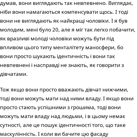
думав, вони виглядають так невпевнено. Виглядає,
ніби вони намагаються компенсувати щось. І тоді
вони не виглядають як найкращі чоловіки. І я був
молодим, мені було 20, але я міг так легко побачити,
як вразливі молоді чоловіки можуть бути під
впливом цього типу менталітету маносфери, бо
вони просто шукають ідентичність і вони так
невпевнені і насправді не знають, як говорити з
дівчатами.
Тож якщо вони просто вважають дівчат нижчими,
тоді вони можуть мати над ними владу. І якщо вони
просто стають успішними з грошима, тоді вони
можуть мати владу над людьми, і в цьому немає
сутності, але це пошук ідентичності того, що таке
маскулінність. І коли ви бачите цю фасаду