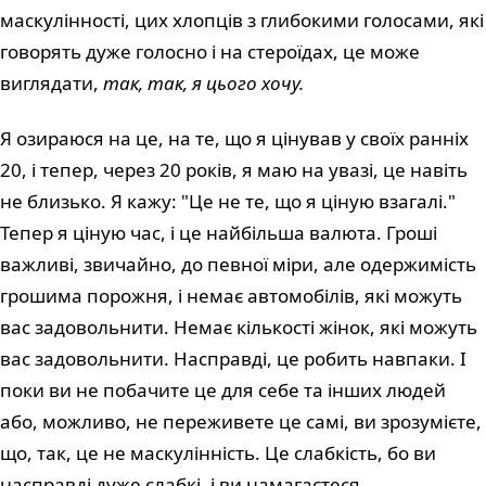
маскулінності, цих хлопців з глибокими голосами, які
говорять дуже голосно і на стероїдах, це може
виглядати,
так, так, я цього хочу.
Я озираюся на це, на те, що я цінував у своїх ранніх
20, і тепер, через 20 років, я маю на увазі, це навіть
не близько. Я кажу: "Це не те, що я ціную взагалі."
Тепер я ціную час, і це найбільша валюта. Гроші
важливі, звичайно, до певної міри, але одержимість
грошима порожня, і немає автомобілів, які можуть
вас задовольнити. Немає кількості жінок, які можуть
вас задовольнити. Насправді, це робить навпаки. І
поки ви не побачите це для себе та інших людей
або, можливо, не переживете це самі, ви зрозумієте,
що, так, це не маскулінність. Це слабкість, бо ви
насправді дуже слабкі, і ви намагаєтеся