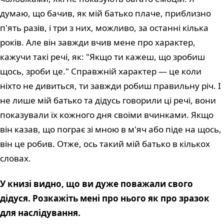
думаю, що бачив, як мій батько плаче, приблизно
п'ять разів, і три з них, можливо, за останні кілька
років. Але він завжди вчив мене про характер,
кажучи такі речі, як: "Якщо ти кажеш, що зробиш
щось, зроби це." Справжній характер — це коли
ніхто не дивиться, ти завжди робиш правильну річ. І
не лише мій батько та дідусь говорили ці речі, вони
показували їх кожного дня своїми вчинками. Якщо
він казав, що пограє зі мною в м'яч або піде на щось,
він це робив. Отже, ось такий мій батько в кількох
словах.
У книзі видно, що ви дуже поважали свого
дідуся. Розкажіть мені про нього як про зразок
для наслідування.