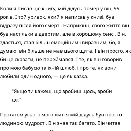
Коли я писав цю книгу, мій дідусь помер у віці 99
років. І той уривок, який я написав у книзі, був
відразу після його смерті. Наприкінці свого життя він
був настільки відвертим, але в хорошому сенсі. Він,
здається, став більш емоційним і виразним, бо, я
думаю, він більше не мав цього щита. І він просто, як
би це сказати, не переймався. І те, як він говорив
про мою бабусю та їхній шлюб, і про те, як вони
любили один одного, — це як казка.
"Якщо ти кажеш, що зробиш щось, зроби
це."
Протягом усього мого життя мій дідусь був просто
людиною мудрості. Він знав так багато. Він читав