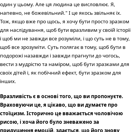
один у цьому. Але ця людина це висловлює. Я,
напевно, не божевільний." І це якось звільняє їх.
Тож, якщо вже про щось, я хочу бути просто зразком
для наслідування, щоб бути вразливим у своїй історії
і щоб ми не завжди все розуміли, і що суть не в тому,
щоб все зрозуміти. Суть полягає в тому, щоб бути в
подорожі назавжди і завжди прагнути до чогось,
вести з мудрістю та наміром, щоб бути зразками для
своїх дітей і, як побічний ефект, бути зразком для
інших.
Вразливість є в основі того, що ви пропонуєте.
Враховуючи це, я цікаво, що ви думаєте про
стоїцизм. Історично це вважається чоловічою
рисою, і хоча його було зневажено за
придушення емоцій, здається, що його знову