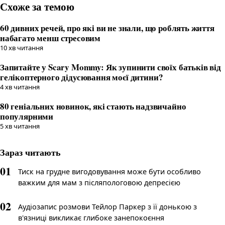
Схоже за темою
60 дивних речей, про які ви не знали, що роблять життя
набагато менш стресовим
10
хв читання
Запитайте у Scary Mommy: Як зупинити своїх батьків від
гелікоптерного дідусювання моєї дитини?
4
хв читання
80 геніальних новинок, які стають надзвичайно
популярними
5
хв читання
Зараз читають
01
Тиск на грудне вигодовування може бути особливо
важким для мам з післяпологовою депресією
02
Аудіозапис розмови Тейлор Паркер з її донькою з
в'язниці викликає глибоке занепокоєння