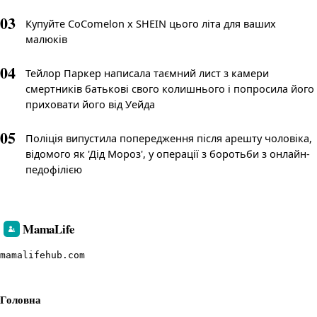
03
Купуйте CoComelon x SHEIN цього літа для ваших
малюків
04
Тейлор Паркер написала таємний лист з камери
смертників батькові свого колишнього і попросила його
приховати його від Уейда
05
Поліція випустила попередження після арешту чоловіка,
відомого як 'Дід Мороз', у операції з боротьби з онлайн-
педофілією
MamaLife
mamalifehub.com
Головна