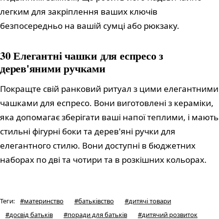
легким для закріплення ваших ключів
безпосередньо на вашій сумці або рюкзаку.
30 Елегантні чашки для еспресо з
дерев'яними ручками
Покращте свій ранковий ритуал з цими елегантними
чашками для еспресо. Вони виготовлені з кераміки,
яка допомагає зберігати ваші напої теплими, і мають
стильні фігурні боки та дерев'яні ручки для
елегантного стилю. Вони доступні в бюджетних
наборах по дві та чотири та в розкішних кольорах.
Теги
:
#
материнство
#
батьківство
#
дитячі товари
#
досвід батьків
#
поради для батьків
#
дитячий розвиток