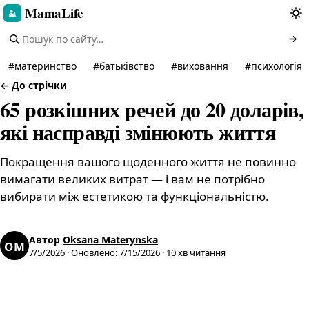
MamaLife
#
материнство
#
батьківство
#
виховання
#
психологія
←
До стрічки
65 розкішних речей до 20 доларів,
які насправді змінюють життя
Покращення вашого щоденного життя не повинно
вимагати великих витрат — і вам не потрібно
вибирати між естетикою та функціональністю.
Автор
Oksana Materynska
OM
7/5/2026
·
Оновлено
:
7/15/2026
·
10
хв читання