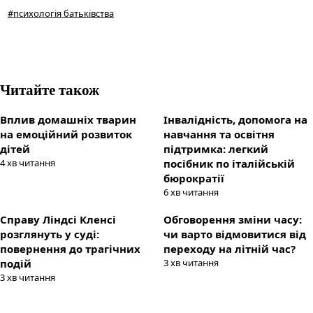
#
психологія батьківства
Читайте також
Вплив домашніх тварин
Інвалідність, допомога на
на емоційний розвиток
навчання та освітня
дітей
підтримка: легкий
4
хв читання
посібник по італійській
бюрократії
6
хв читання
Справу Ліндсі Кленсі
Обговорення зміни часу:
розглянуть у суді:
чи варто відмовитися від
повернення до трагічних
переходу на літній час?
подій
3
хв читання
3
хв читання