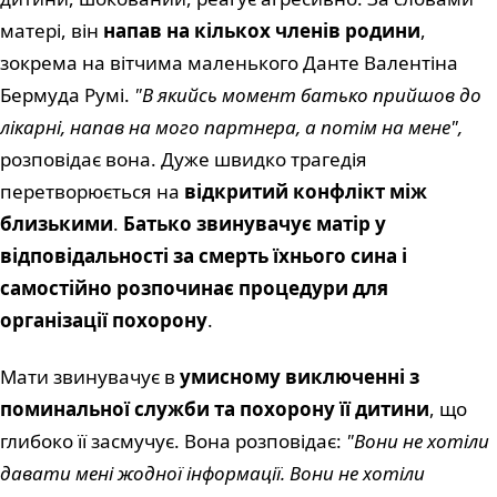
матері, він
напав на кількох членів родини
,
зокрема на вітчима маленького Данте Валентіна
Бермуда Румі.
"В якийсь момент батько прийшов до
лікарні, напав на мого партнера, а потім на мене",
розповідає вона. Дуже швидко трагедія
перетворюється на
відкритий конфлікт між
близькими
.
Батько звинувачує матір у
відповідальності за смерть їхнього сина і
самостійно розпочинає процедури для
організації похорону
.
Мати звинувачує в
умисному виключенні з
поминальної служби та похорону її дитини
, що
глибоко її засмучує. Вона розповідає:
"Вони не хотіли
давати мені жодної інформації. Вони не хотіли