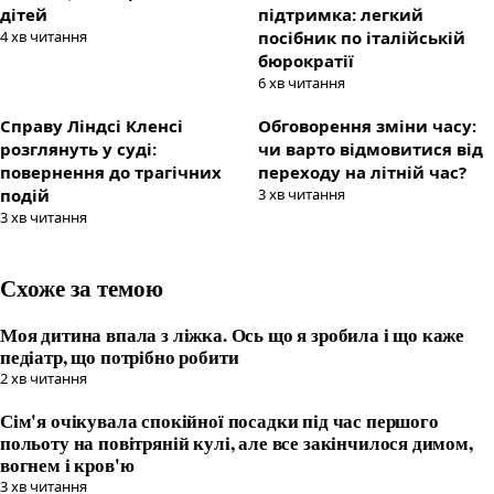
дітей
підтримка: легкий
4
хв читання
посібник по італійській
бюрократії
6
хв читання
Справу Ліндсі Кленсі
Обговорення зміни часу:
розглянуть у суді:
чи варто відмовитися від
повернення до трагічних
переходу на літній час?
подій
3
хв читання
3
хв читання
Схоже за темою
Моя дитина впала з ліжка. Ось що я зробила і що каже
педіатр, що потрібно робити
2
хв читання
Сім'я очікувала спокійної посадки під час першого
польоту на повітряній кулі, але все закінчилося димом,
вогнем і кров'ю
3
хв читання