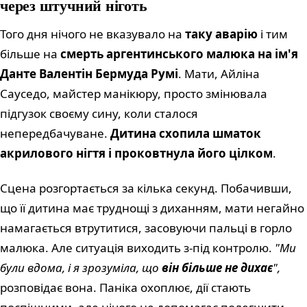
через штучний ніготь
Того дня нічого не вказувало на
таку аварію
і тим
більше на
смерть аргентинського малюка на ім'я
Данте Валентін Бермуда Румі
. Мати, Айліна
Сауседо, майстер манікюру, просто змінювала
підгузок своєму сину, коли сталося
непередбачуване.
Дитина схопила шматок
акрилового нігтя і проковтнула його цілком
.
Сцена розгортається за кілька секунд. Побачивши,
що її дитина має труднощі з диханням, мати негайно
намагається втрутитися, засовуючи пальці в горло
малюка. Але ситуація виходить з-під контролю.
"Ми
були вдома, і я зрозуміла, що
він більше не дихає
",
розповідає вона. Паніка охоплює, дії стають