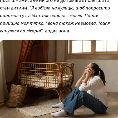
поспішними, але нічого не допомагає полегшити
стан дитини.
"Я вибігла на вулицю, щоб попросити
допомоги у сусідки, але вона не змогла. Потім
прийшла моя тітка, і вона також не змогла. Тож я
кинулася до лікарні",
додає вона.