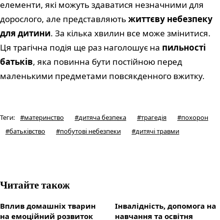
елементи, які можуть здаватися незначними для
дорослого, але представляють
життєву небезпеку
для дитини
. За кілька хвилин все може змінитися.
Ця трагічна подія ще раз наголошує на
пильності
батьків
, яка повинна бути постійною перед
маленькими предметами повсякденного вжитку.
Теги
:
#
материнство
#
дитяча безпека
#
трагедія
#
похорон
#
батьківство
#
побутові небезпеки
#
дитячі травми
Читайте також
Вплив домашніх тварин
Інвалідність, допомога на
на емоційний розвиток
навчання та освітня