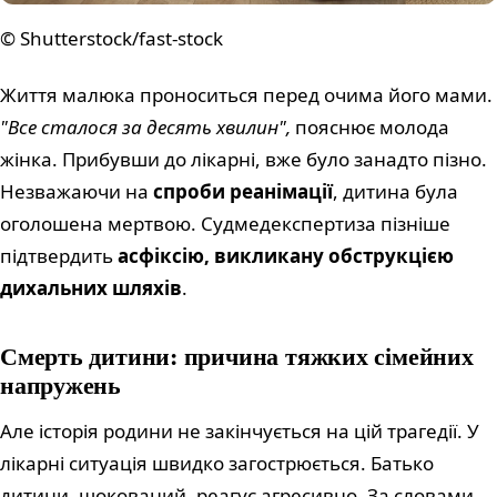
© Shutterstock/fast-stock
Життя малюка проноситься перед очима його мами.
"Все сталося за десять хвилин",
пояснює молода
жінка. Прибувши до лікарні, вже було занадто пізно.
Незважаючи на
спроби реанімації
, дитина була
оголошена мертвою. Судмедекспертиза пізніше
підтвердить
асфіксію, викликану обструкцією
дихальних шляхів
.
Смерть дитини: причина тяжких сімейних
напружень
Але історія родини не закінчується на цій трагедії. У
лікарні ситуація швидко загострюється. Батько
дитини, шокований, реагує агресивно. За словами