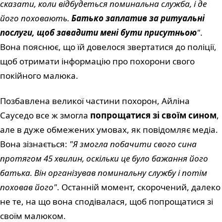
сказати, коли відбудеться поминальна служба, і де
його поховають.
Батько заплатив за ритуальні
послуги, щоб завадити мені бути присутньою
"
.
Вона пояснює, що їй довелося звертатися до поліції,
щоб отримати інформацію про похорони свого
покійного малюка.
Позбавлена великої частини похорон, Айліна
Сауседо все ж змогла
попрощатися зі своїм сином
,
але в дуже обмежених умовах, як повідомляє медіа.
Вона зізнається:
"Я змогла побачити свого сина
протягом 45 хвилин, оскільки це було бажання його
батька. Він організував поминальну службу і потім
поховав його"
. Останній момент, скорочений, далеко
не те, на що вона сподівалася, щоб попрощатися зі
своїм малюком.