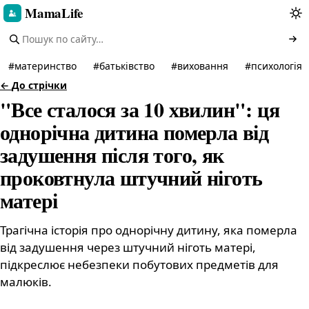
MamaLife
#
материнство
#
батьківство
#
виховання
#
психологія
←
До стрічки
"Все сталося за 10 хвилин": ця
однорічна дитина померла від
задушення після того, як
проковтнула штучний ніготь
матері
Трагічна історія про однорічну дитину, яка померла
від задушення через штучний ніготь матері,
підкреслює небезпеки побутових предметів для
малюків.