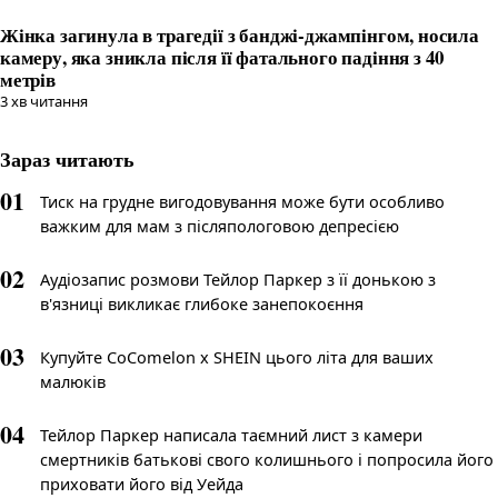
Жінка загинула в трагедії з банджі-джампінгом, носила
камеру, яка зникла після її фатального падіння з 40
метрів
3
хв читання
Зараз читають
01
Тиск на грудне вигодовування може бути особливо
важким для мам з післяпологовою депресією
02
Аудіозапис розмови Тейлор Паркер з її донькою з
в'язниці викликає глибоке занепокоєння
03
Купуйте CoComelon x SHEIN цього літа для ваших
малюків
04
Тейлор Паркер написала таємний лист з камери
смертників батькові свого колишнього і попросила його
приховати його від Уейда