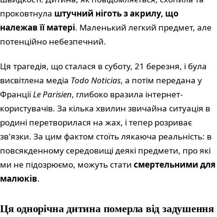
проковтнула
штучний ніготь з акрилу, що
належав її матері
. Маленький легкий предмет, але
потенційно небезпечний.
Ця трагедія, що сталася в суботу, 21 березня, і була
висвітлена медіа
Todo Noticias
, а потім передана у
Франції
Le Parisien
, глибоко вразила інтернет-
користувачів. За кілька хвилин звичайна ситуація в
родині перетворилася на жах, і тепер розриває
зв'язки. За цим фактом стоїть лякаюча реальність: в
повсякденному середовищі деякі предмети, про які
ми не підозрюємо, можуть стати
смертельними для
малюків
.
Ця однорічна дитина померла від задушення