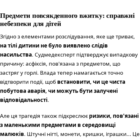
Предмети повсякденного вжитку: справжні
небезпеки для дітей
Згідно з елементами розслідування, яке ще триває,
на тілі дитини не було виявлено слідів
насильства
. Судмедексперт підтверджує випадкову
причину: асфіксія, пов'язана з предметом, що
застряг у горлі. Влада тепер намагається точно
відтворити події, щоб
встановити, чи це чиста
побутова аварія, чи можуть бути залучені
відповідальності
.
Але ця трагедія також підкреслює
ризики, пов'язані
з маленькими предметами в середовищі
малюків
. Штучні нігті, монети, кришки, іграшки... Це