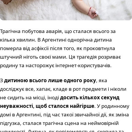
Трагічна побутова аварія, що сталася всього за
кілька хвилин. В Аргентині однорічна дитина
померла від асфіксії після того, як проковтнула
штучний ніготь своєї мами. Ця трагедія розриває
родину та насторожує інтернет-користувачів.
З
дитиною всього лише одного року
, яка
досліджує все, хапає, кладе в рот предмети і ніколи
не сидить на місці, іноді
досить кількох секунд
неуважності, щоб сталося найгірше
. У родинному
домі в Аргентині, під час такої звичайної дії, як зміна
підгузка, сталася трагічна сцена на неймовірній
швидкості. Дитина, як повідомляється, схопила та