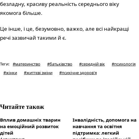
безладну, красиву реальність середнього віку
якомога більше.
Це інше, і це, безумовно, важко, але всі найкращі
речі зазвичай такими й є.
Теги
:
#
материнство
#
батьківство
#
середній вік
#
психологія
#
жінки
#
життєві зміни
#
психічне здоров'я
Читайте також
Вплив домашніх тварин
Інвалідність, допомога на
на емоційний розвиток
навчання та освітня
дітей
підтримка: легкий