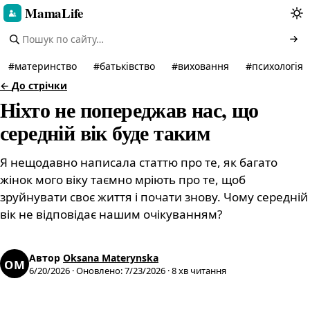
MamaLife
#
материнство
#
батьківство
#
виховання
#
психологія
←
До стрічки
Ніхто не попереджав нас, що
середній вік буде таким
Я нещодавно написала статтю про те, як багато
жінок мого віку таємно мріють про те, щоб
зруйнувати своє життя і почати знову. Чому середній
вік не відповідає нашим очікуванням?
Автор
Oksana Materynska
OM
6/20/2026
·
Оновлено
:
7/23/2026
·
8
хв читання