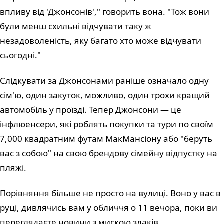
впливу від 'Джонсонів'," говорить вона. "Тож вони
були менш схильні відчувати таку ж
незадоволеність, яку багато хто може відчувати
сьогодні."
Слідкувати за Джонсонами раніше означало одну
сім'ю, один закуток, можливо, один трохи кращий
автомобіль у проїзді. Тепер Джонсони — це
інфлюенсери, які роблять покупки та тури по своїм
7,000 квадратним футам МакМансіону або "беруть
вас з собою" на свою брендову сімейну відпустку на
пляжі.
Порівняння більше не просто на вулиці. Воно у вас в
руці, дивлячись вам у обличчя о 11 вечора, поки ви
переглядаєте новини з мискою злаків.