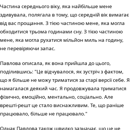
Частина середнього віку, яка найбільше мене
здивувала, полягала в тому, що середній вік вимагає
від вас прощання. З тією частиною мене, яка могла
обходитися трьома годинами сну. З тією частиною
мене, яка могла рухатися мільйон миль на годину,
не перевіряючи запас.
Павлова описала, як вона прийшла до цього,
поділившись: "Це відчувалося, як зустріч з фактом,
що я більше не можу триматися за старі версії себе. Я
намагалася деякий час. Я продовжувала триматися
фізично, емоційно, ментально, соціально. Але
врешті-решт це стало виснажливим. Те, що раніше
працювало, більше не працювало."
Однак Павлова також швидко зазначає, що це не