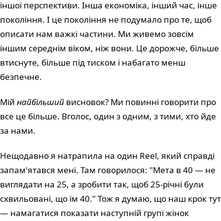
іншої перспективи. Інша економіка, інший час, інше
покоління. І це покоління не подумало про те, щоб
описати нам важкі частини. Ми живемо зовсім
іншим середнім віком, ніж вони. Це дорожче, більше
втиснуте, більше під тиском і набагато менш
безпечне.
Мій
найбільший
висновок? Ми повинні говорити про
все це більше. Вголос, один з одним, з тими, хто йде
за нами.
Нещодавно я натрапила на один Reel, який справді
запам'ятався мені. Там говорилося: "Мета в 40 — не
виглядати на 25, а зробити так, щоб 25-річні були
схвильовані, що їм 40." Тож я думаю, що наш крок тут
— намагатися показати наступній групі жінок