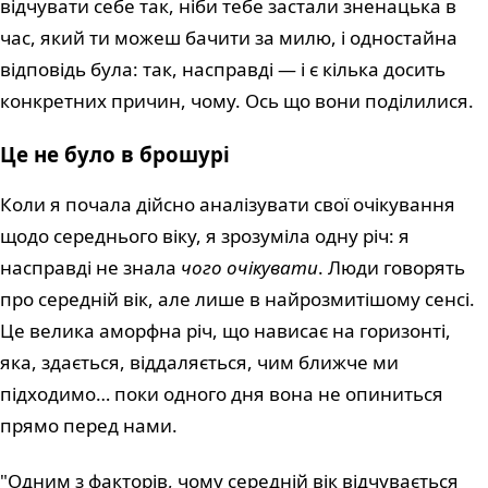
відчувати себе так, ніби тебе застали зненацька в
час, який ти можеш бачити за милю, і одностайна
відповідь була: так, насправді — і є кілька досить
конкретних причин, чому. Ось що вони поділилися.
Це не було в брошурі
Коли я почала дійсно аналізувати свої очікування
щодо середнього віку, я зрозуміла одну річ: я
насправді не знала
чого очікувати
. Люди говорять
про середній вік, але лише в найрозмитішому сенсі.
Це велика аморфна річ, що нависає на горизонті,
яка, здається, віддаляється, чим ближче ми
підходимо… поки одного дня вона не опиниться
прямо перед нами.
"Одним з факторів, чому середній вік відчувається