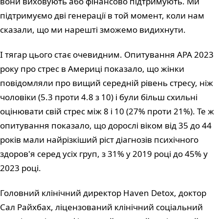
вони виховують або фінансово підтримують. Ми
підтримуємо дві генерації в той момент, коли нам
сказали, що ми нарешті зможемо видихнути.
І тягар цього стає очевидним. Опитування APA 2023
року про стрес в Америці показало, що жінки
повідомляли про вищий середній рівень стресу, ніж
чоловіки (5.3 проти 4.8 з 10) і були більш схильні
оцінювати свій стрес між 8 і 10 (27% проти 21%). Те ж
опитування показало, що дорослі віком від 35 до 44
років мали найрізкіший ріст діагнозів психічного
здоров'я серед усіх груп, з 31% у 2019 році до 45% у
2023 році.
Головний клінічний директор Haven Detox, доктор
Сал Райхбах, ліцензований клінічний соціальний