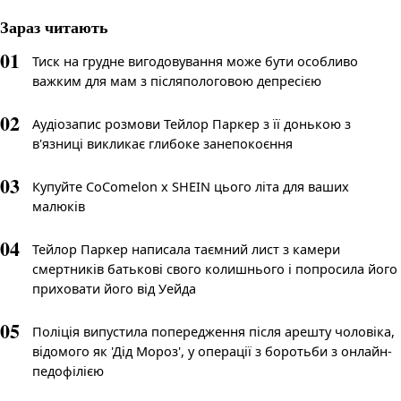
Зараз читають
01
Тиск на грудне вигодовування може бути особливо
важким для мам з післяпологовою депресією
02
Аудіозапис розмови Тейлор Паркер з її донькою з
в'язниці викликає глибоке занепокоєння
03
Купуйте CoComelon x SHEIN цього літа для ваших
малюків
04
Тейлор Паркер написала таємний лист з камери
смертників батькові свого колишнього і попросила його
приховати його від Уейда
05
Поліція випустила попередження після арешту чоловіка,
відомого як 'Дід Мороз', у операції з боротьби з онлайн-
педофілією