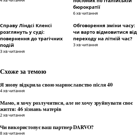
4
хв читання
посібник по італійській
бюрократії
6
хв читання
Справу Ліндсі Кленсі
Обговорення зміни часу:
розглянуть у суді:
чи варто відмовитися від
повернення до трагічних
переходу на літній час?
подій
3
хв читання
3
хв читання
Схоже за темою
Я знову відкрила свою марнославство після 40
4
хв читання
Мамо, я хочу розлучитися, але не хочу зруйнувати своє
життя: 46 зізнань матерів
2
хв читання
Чи використовує ваш партнер DARVO?
8
хв читання