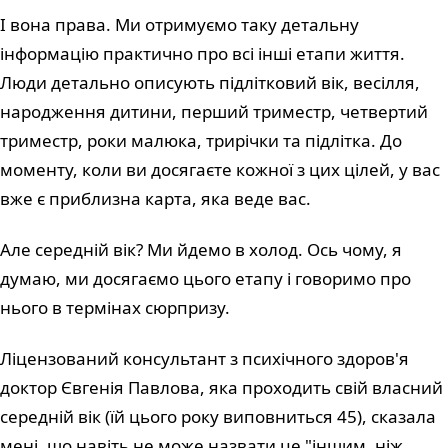
І вона права. Ми отримуємо таку детальну
інформацію практично про всі інші етапи життя.
Люди детально описують підлітковий вік, весілля,
народження дитини, перший триместр, четвертий
триместр, роки малюка, трирічки та підлітка. До
моменту, коли ви досягаєте кожної з цих цілей, у вас
вже є приблизна карта, яка веде вас.
Але середній вік? Ми йдемо в холод. Ось чому, я
думаю, ми досягаємо цього етапу і говоримо про
нього в термінах сюрпризу.
Ліцензований консультант з психічного здоров'я
доктор Євгенія Павлова, яка проходить свій власний
середній вік (їй цього року виповниться 45), сказала
мені, що навіть не може назвати це "іншим, ніж