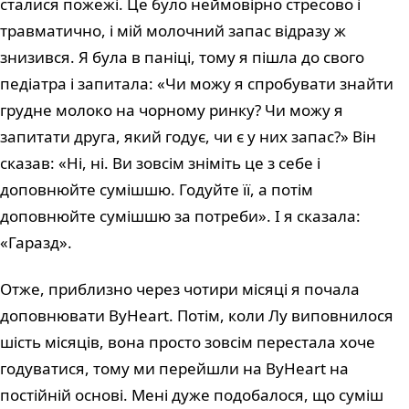
сталися пожежі. Це було неймовірно стресово і
травматично, і мій молочний запас відразу ж
знизився. Я була в паніці, тому я пішла до свого
педіатра і запитала: «Чи можу я спробувати знайти
грудне молоко на чорному ринку? Чи можу я
запитати друга, який годує, чи є у них запас?» Він
сказав: «Ні, ні. Ви зовсім зніміть це з себе і
доповнюйте сумішшю. Годуйте її, а потім
доповнюйте сумішшю за потреби». І я сказала:
«Гаразд».
Отже, приблизно через чотири місяці я почала
доповнювати ByHeart. Потім, коли Лу виповнилося
шість місяців, вона просто зовсім перестала хоче
годуватися, тому ми перейшли на ByHeart на
постійній основі. Мені дуже подобалося, що суміш