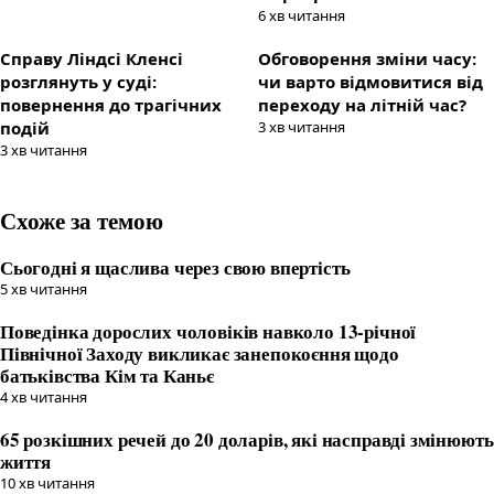
6
хв читання
Справу Ліндсі Кленсі
Обговорення зміни часу:
розглянуть у суді:
чи варто відмовитися від
повернення до трагічних
переходу на літній час?
подій
3
хв читання
3
хв читання
Схоже за темою
Сьогодні я щаслива через свою впертість
5
хв читання
Поведінка дорослих чоловіків навколо 13-річної
Північної Заходу викликає занепокоєння щодо
батьківства Кім та Каньє
4
хв читання
65 розкішних речей до 20 доларів, які насправді змінюють
життя
10
хв читання