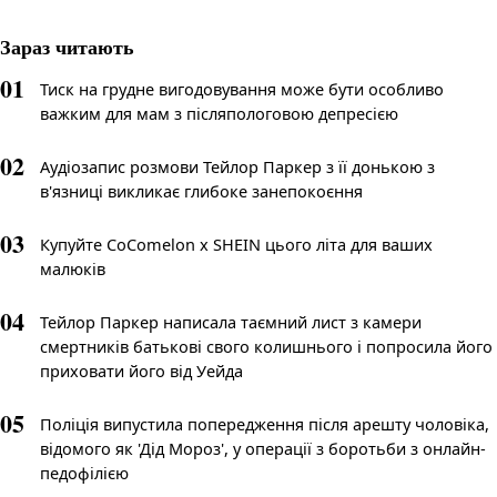
Зараз читають
01
Тиск на грудне вигодовування може бути особливо
важким для мам з післяпологовою депресією
02
Аудіозапис розмови Тейлор Паркер з її донькою з
в'язниці викликає глибоке занепокоєння
03
Купуйте CoComelon x SHEIN цього літа для ваших
малюків
04
Тейлор Паркер написала таємний лист з камери
смертників батькові свого колишнього і попросила його
приховати його від Уейда
05
Поліція випустила попередження після арешту чоловіка,
відомого як 'Дід Мороз', у операції з боротьби з онлайн-
педофілією