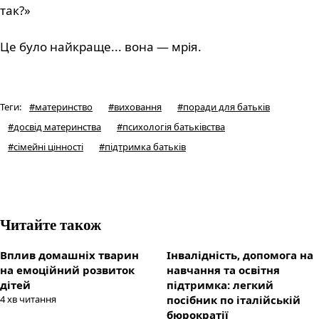
так?»
Це було найкраще... вона — мрія.
Теги
:
#
материнство
#
виховання
#
поради для батьків
#
досвід материнства
#
психологія батьківства
#
сімейні цінності
#
підтримка батьків
Читайте також
Вплив домашніх тварин
Інвалідність, допомога на
на емоційний розвиток
навчання та освітня
дітей
підтримка: легкий
4
хв читання
посібник по італійській
бюрократії