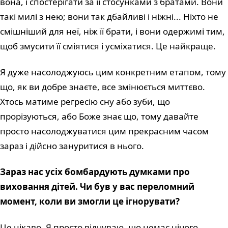
вона, і спостерігати за її стосунками з братами. Вони
такі милі з нею; вони так дбайливі і ніжні... Ніхто не
смішніший для неї, ніж її брати, і вони одержимі тим,
щоб змусити її сміятися і усміхатися. Це найкраще.
Я дуже насолоджуюсь цим конкретним етапом, тому
що, як ви добре знаєте, все змінюється миттєво.
Хтось матиме регресію сну або зуби, що
прорізуються, або Боже знає що, тому давайте
просто насолоджуватися цим прекрасним часом
зараз і дійсно зануритися в нього.
Зараз нас усіх бомбардують думками про
виховання дітей. Чи був у вас переломний
момент, коли ви змогли це ігнорувати?
Це цікаво. Я просто відчуваю, що немає нічого