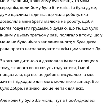
моїм старшим, коли йому був місяць, і з моїм
середнім, коли йому було 6 тижнів, і я була дуже,
дуже щаслива і вдячна, що мала роботу, яка
дозволяла мені брати малюка на роботу, щоб я
могла годувати грудьми. Я думаю, що те, що було
іншим у цьому третьому разі, полягало в тому, що у
мене не було нічого запланованого; я була дуже
рада просто насолоджуватися всім цим часом з Лу.
З кожною дитиною я дозволяла їм вести процес у
тому, як довго вони хочуть годуватися, і мені
пощастило, що все це добре вписувалося в моє
життя і підходило для мого молочного запасу. Все
було добре, і я знаю, що це не так для всіх.
Але коли Лу було 3,5 місяці, тут в Лос-Анджелесі