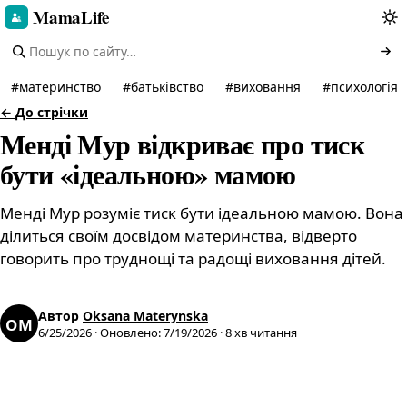
MamaLife
#
материнство
#
батьківство
#
виховання
#
психологія
←
До стрічки
Менді Мур відкриває про тиск
бути «ідеальною» мамою
Менді Мур розуміє тиск бути ідеальною мамою. Вона
ділиться своїм досвідом материнства, відверто
говорить про труднощі та радощі виховання дітей.
Автор
Oksana Materynska
OM
6/25/2026
·
Оновлено
:
7/19/2026
·
8
хв читання