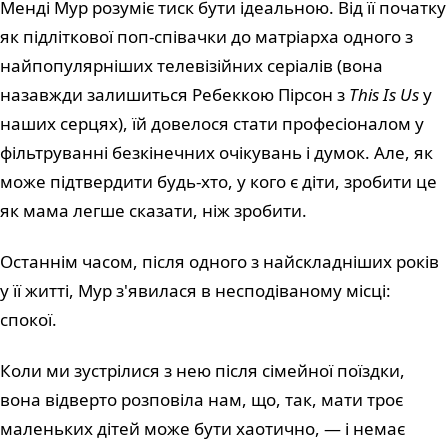
Менді Мур розуміє тиск бути ідеальною. Від її початку
як підліткової поп-співачки до матріарха одного з
найпопулярніших телевізійних серіалів (вона
назавжди залишиться Ребеккою Пірсон з
This Is Us
у
наших серцях), їй довелося стати професіоналом у
фільтруванні безкінечних очікувань і думок. Але, як
може підтвердити будь-хто, у кого є діти, зробити це
як мама легше сказати, ніж зробити.
Останнім часом, після одного з найскладніших років
у її житті, Мур з'явилася в несподіваному місці:
спокої.
Коли ми зустрілися з нею після сімейної поїздки,
вона відверто розповіла нам, що, так, мати троє
маленьких дітей може бути хаотично, — і немає