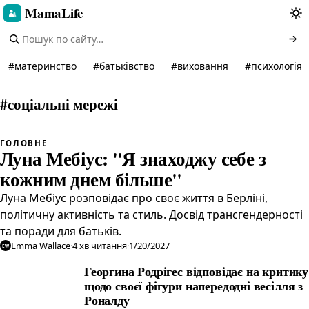
MamaLife
#
материнство
#
батьківство
#
виховання
#
психологія
#
соціальні мережі
ГОЛОВНЕ
Луна Мебіус: "Я знаходжу себе з
кожним днем більше"
Луна Мебіус розповідає про своє життя в Берліні,
політичну активність та стиль. Досвід трансгендерності
та поради для батьків.
Emma Wallace
·
4
хв читання
·
1/20/2027
EW
Георгина Родрігес відповідає на критику
щодо своєї фігури напередодні весілля з
Роналду