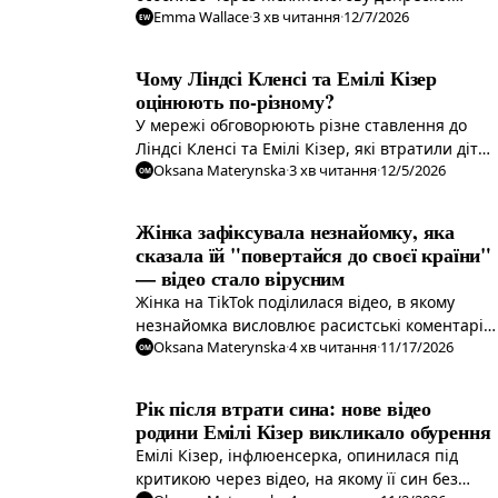
Emma Wallace
·
3
хв читання
·
12/7/2026
Досліджуємо важливі поради для нових
EW
матерів, щоб підготуватися до викликів
батьківства.
Чому Ліндсі Кленсі та Емілі Кізер
оцінюють по-різному?
У мережі обговорюють різне ставлення до
Ліндсі Кленсі та Емілі Кізер, які втратили дітей
Oksana Materynska
·
3
хв читання
·
12/5/2026
у трагедіях. Чому одна з них отримує більше
OM
співчуття, ніж інша?
Жінка зафіксувала незнайомку, яка
сказала їй "повертайся до своєї країни"
— відео стало вірусним
Жінка на TikTok поділилася відео, в якому
незнайомка висловлює расистські коментарі,
Oksana Materynska
·
4
хв читання
·
11/17/2026
закликаючи її повернутися до своєї країни.
OM
Інцидент викликав бурхливу реакцію в
інтернеті.
Рік після втрати сина: нове відео
родини Емілі Кізер викликало обурення
Емілі Кізер, інфлюенсерка, опинилася під
критикою через відео, на якому її син без