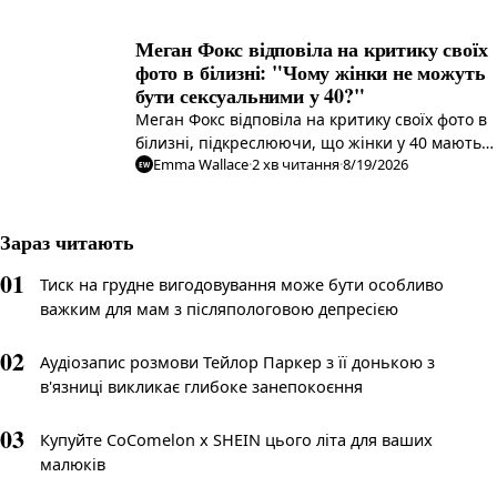
справді це жарт чи проблема?
Меган Фокс відповіла на критику своїх
фото в білизні: "Чому жінки не можуть
бути сексуальними у 40?"
Меган Фокс відповіла на критику своїх фото в
білизні, підкреслюючи, що жінки у 40 мають
Emma Wallace
·
2
хв читання
·
8/19/2026
право на сексуальність.
EW
Зараз читають
01
Тиск на грудне вигодовування може бути особливо
важким для мам з післяпологовою депресією
02
Аудіозапис розмови Тейлор Паркер з її донькою з
в'язниці викликає глибоке занепокоєння
03
Купуйте CoComelon x SHEIN цього літа для ваших
малюків