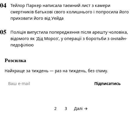
04
Тейлор Паркер написала таємний лист з камери
смертників батькові свого колишнього і попросила його
приховати його від Уейда
05
Поліція випустила попередження після арешту чоловіка,
відомого як 'Дід Мороз', у операції з боротьби з онлайн-
педофілією
Розсилка
Найкраще за тиждень — раз на тиждень, без спаму.
Підписатись
1
2
3
Далі →