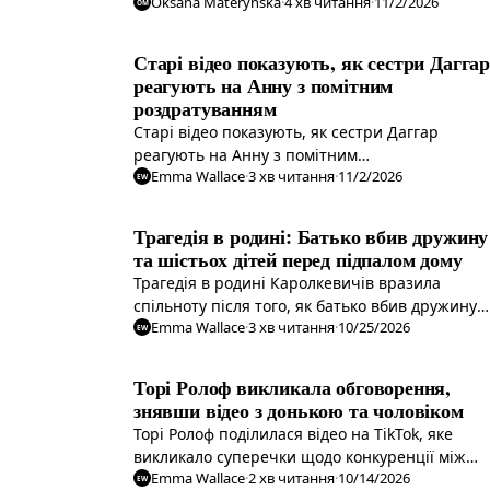
Oksana Materynska
·
4
хв читання
·
11/2/2026
рятувального жилета на човні. Після втрати
OM
сина внаслідок нещасного випадку на воді, її
дії викликали обурення в соцмережах.
Старі відео показують, як сестри Даггар
реагують на Анну з помітним
роздратуванням
Старі відео показують, як сестри Даггар
реагують на Анну з помітним
Emma Wallace
·
3
хв читання
·
11/2/2026
роздратуванням. Чи дійсно Анна ніколи не
EW
була улюбленицею родини?
Трагедія в родині: Батько вбив дружину
та шістьох дітей перед підпалом дому
Трагедія в родині Каролкевичів вразила
спільноту після того, як батько вбив дружину
Emma Wallace
·
3
хв читання
·
10/25/2026
та шістьох дітей перед підпалом їхнього дому.
EW
Торі Ролоф викликала обговорення,
знявши відео з донькою та чоловіком
Торі Ролоф поділилася відео на TikTok, яке
викликало суперечки щодо конкуренції між
Emma Wallace
·
2
хв читання
·
10/14/2026
матерями та доньками за увагу чоловіків. Чи
EW