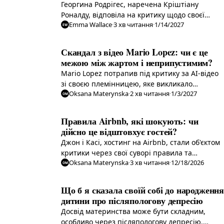
Георгина Родрігес, наречена Кріштіану
Роналду, відповіла на критику щодо своєї
Emma Wallace
·
3
хв читання
·
1/14/2027
фігури, поділившись позитивним посланням
EW
про тіло в Instagram. Вона закликала до
прийняття різноманітності тілесних форм.
Скандал з відео Mario Lopez: чи є це
межою між жартом і неприпустимим?
Mario Lopez потрапив під критику за AI-відео
зі своєю племінницею, яке викликало
Oksana Materynska
·
2
хв читання
·
1/3/2027
неоднозначну реакцію в мережі. Чи є це
OM
жартом чи неприпустимим вчинком?
Правила Airbnb, які шокують: чи
дійсно це відштовхує гостей?
Джон і Касі, хостинг на Airbnb, стали об'єктом
критики через свої суворі правила та
Oksana Materynska
·
3
хв читання
·
12/18/2026
коментарі про гостей. Чи дійсно їхні правила
OM
відштовхують потенційних орендарів?
Що б я сказала своїй собі до народження
дитини про післяпологову депресію
Досвід материнства може бути складним,
особливо через післяпологову депресію.