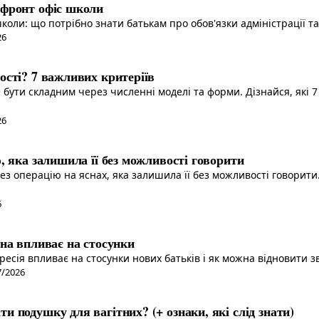
 фронт офіс школи
оли: що потрібно знати батькам про обов'язки адміністрації та
26
ості? 7 важливих критеріїв
 бути складним через численні моделі та форми. Дізнайся, які 7
26
, яка залишила її без можливості говорити
ез операцію на яснах, яка залишила її без можливості говорити.
6
она впливає на стосунки
есія впливає на стосунки нових батьків і як можна відновити зв
7/2026
и подушку для вагітних? (+ ознаки, які слід знати)