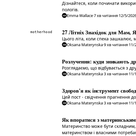
Дізнайтеся, коли починати викорис
пологів.
Emma Wallace
·
7
хв читання
·
12/5/202
EW
27 Літніх Знахідок для Мам, 
motherhood
Цього літа, коли спека зашкалює, 
Oksana Materynska
·
9
хв читання
·
11/
OM
Розлучення: куди зникають др
Розглядаємо, що відбувається з др
Oksana Materynska
·
3
хв читання
·
11/
OM
Здоров'я як інструмент свобо
Цей пост - свідчення прагнення до
Oksana Materynska
·
3
хв читання
·
11/
OM
Як впоратися з материнським
Материнство може бути складним, 
материнством і власними потреба