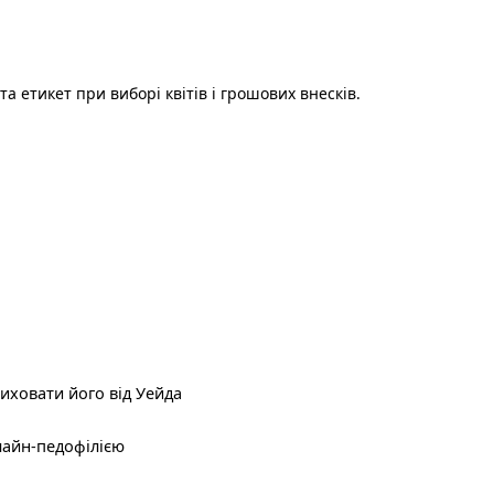
а етикет при виборі квітів і грошових внесків.
иховати його від Уейда
нлайн-педофілією