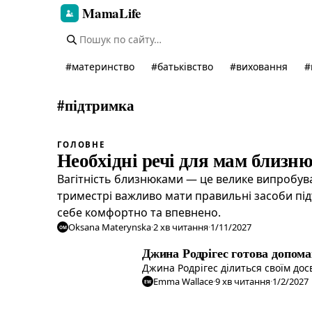
MamaLife
#
материнство
#
батьківство
#
виховання
#
#
підтримка
ГОЛОВНЕ
Необхідні речі для мам близню
Вагітність близнюками — це велике випробув
триместрі важливо мати правильні засоби пі
себе комфортно та впевнено.
Oksana Materynska
·
2
хв читання
·
1/11/2027
OM
Джина Родрігес готова допома
Джина Родрігес ділиться своїм дос
Emma Wallace
·
9
хв читання
·
1/2/2027
EW