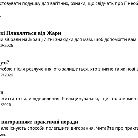
товувати подушку для вагітних, ознаки, що свідчать про її необ
6
Які Плавляться від Жари
ми зібрали найкращі літні знахідки для мам, щоб допомогти ва
29/2026
узі?
ужбою після розлучення: хто залишиться, хто зникне та як нов
17/2026
ди
 життя та сили відновлення. Я вакцинувалася, і це стало момен
1/2026
 вигоранням: практичні поради
але існують способи полегшити вигорання. Читайте про практи
ми.