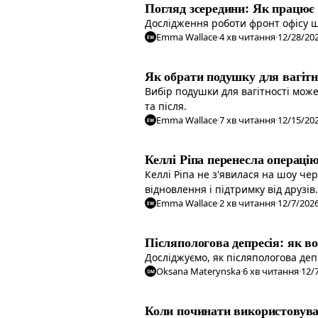
Погляд зсередини: Як працює
Дослідження роботи фронт офісу шк
Emma Wallace
·
4
хв читання
·
12/28/20
EW
Як обрати подушку для вагітн
Вибір подушки для вагітності може
та після.
Emma Wallace
·
7
хв читання
·
12/15/20
EW
Келлі Ріпа перенесла операцію
Келлі Ріпа не з'явилася на шоу чер
відновлення і підтримку від друзів.
Emma Wallace
·
2
хв читання
·
12/7/202
EW
Післяпологова депресія: як в
Досліджуємо, як післяпологова депр
Oksana Materynska
·
6
хв читання
·
12/
OM
Коли починати використовуват