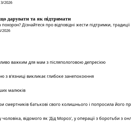
13/2026
 що дарувати та як підтримати
похорон? Дізнайтеся про відповідні жести підтримки, традиції т
8/2026
бливо важким для мам з післяпологовою депресією
ою з в'язниці викликає глибоке занепокоєння
аших малюків
и смертників батькові свого колишнього і попросила його пр
чоловіка, відомого як 'Дід Мороз', у операції з боротьби з о