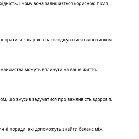
хідність, і чому вона залишається корисною після
м впоратися з жарою і насолоджуватися відпочинком.
і знайомства можуть вплинути на ваше життя.
том, що змусив задуматися про важливість здоров'я.
чні поради, які допоможуть знайти баланс між