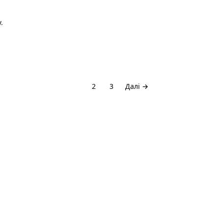
.
1
2
3
Далі →