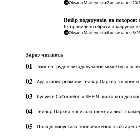
Oksana Materynska
·
2
хв читання
·
10/
OM
Вибір подарунків на похорон:
Як правильно обрати подарунок на 
Oksana Materynska
·
6
хв читання
·
8/2
OM
Зараз читають
01
Тиск на грудне вигодовування може бути осо
02
Аудіозапис розмови Тейлор Паркер з її доньк
03
Купуйте CoComelon x SHEIN цього літа для в
04
Тейлор Паркер написала таємний лист з камер
05
Поліція випустила попередження після арешту 