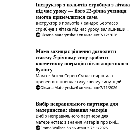
Інструктор з польотів стрибнув з літака
під час уроку — його 22-річна учениця
змогла приземлитися сама
Інструктор з польотів Леандро Бертассо
стрибнув з літака під час уроку, залишивши
Oksana Materynska
·
3
хв читання
·
7/12/2026
свою 22-річну ученицю саму приземлятися.
OM
Розслідування триває.
Мама захищає рішення дозволити
своєму 5-річному сину зробити
косметичну операцію після жорстокого
булінгу
Мама з Англії Серен Смаллі вирішила
провести піннопластику своєму сину, щоб
Oksana Materynska
·
6
хв читання
·
7/11/2026
допомогти йому впоратися з наслідками
OM
булінгу через зовнішній вигляд. Вона ділиться
досвідом, аби підвищити обізнаність про
Вибір неправильного партнера для
важливість доброти та підтримки дітей.
материнства: зізнання матерів
Вибір неправильного партнера для
материнства: зізнання матерів про їхні
Emma Wallace
·
5
хв читання
·
7/11/2026
переживання, страхи та радощі.
EW