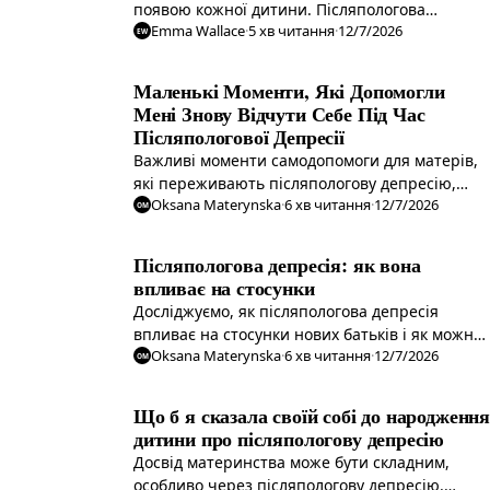
появою кожної дитини. Післяпологова
Emma Wallace
·
5
хв читання
·
12/7/2026
депресія може проявитися по-іншому під час
EW
другої вагітності, навіть якщо перший досвід
був легким.
Маленькі Моменти, Які Допомогли
Мені Знову Відчути Себе Під Час
Післяпологової Депресії
Важливі моменти самодопомоги для матерів,
які переживають післяпологову депресію,
Oksana Materynska
·
6
хв читання
·
12/7/2026
можуть стати шляхом до відновлення
OM
ідентичності та відчуття себе.
Післяпологова депресія: як вона
впливає на стосунки
Досліджуємо, як післяпологова депресія
впливає на стосунки нових батьків і як можна
Oksana Materynska
·
6
хв читання
·
12/7/2026
відновити зв'язок.
OM
Що б я сказала своїй собі до народження
дитини про післяпологову депресію
Досвід материнства може бути складним,
особливо через післяпологову депресію.