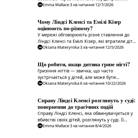
Emma Wallace
·
3
хв читання
·
12/7/2026
Досліджуємо важливі поради для нових
EW
матерів, щоб підготуватися до викликів
батьківства.
Чому Ліндсі Кленсі та Емілі Кізер
оцінюють по-різному?
У мережі обговорюють різне ставлення до
Ліндсі Кленсі та Емілі Кізер, які втратили дітей
Oksana Materynska
·
3
хв читання
·
12/5/2026
у трагедіях. Чому одна з них отримує більше
OM
співчуття, ніж інша?
Що робити, якщо дитина гризе нігті?
Гризіння нігтів — звичка, що часто
зустрічається у дітей, але може бути
Oksana Materynska
·
6
хв читання
·
10/22/2026
симптомом емоційних проблем. Досліджуємо
OM
причини, наслідки та способи допомоги.
Справу Ліндсі Кленсі розглянуть у суді:
повернення до трагічних подій
Справу Ліндсі Кленсі, яка обвинувачується у
вбивстві своїх дітей, розглянуть у суді. Її
Emma Wallace
·
3
хв читання
·
8/4/2026
чоловік свідчитиме про трагічні події, які
EW
змінили їхнє життя.