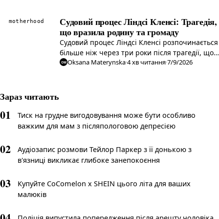
Судовий процес Ліндсі Кленсі: Трагедія,
motherhood
що вразила родину та громаду
Судовий процес Ліндсі Кленсі розпочинається
більше ніж через три роки після трагедії, що
Oksana Materynska
·
4
хв читання
·
7/9/2026
забрала життя її трьох дітей. Які обставини та
OM
наслідки цієї жахливої події?
Зараз читають
01
Тиск на грудне вигодовування може бути особливо
важким для мам з післяпологовою депресією
02
Аудіозапис розмови Тейлор Паркер з її донькою з
в'язниці викликає глибоке занепокоєння
03
Купуйте CoComelon x SHEIN цього літа для ваших
малюків
04
Поліція випустила попередження після арешту чоловіка,