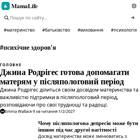
MamaLife
#
материнство
#
батьківство
#
виховання
#
психологія
#
психічне здоров'я
ГОЛОВНЕ
Джина Родрігес готова допомагати
матерям у післяпологовий період
Джина Родрігес ділиться своїм досвідом материнства та
важливістю підтримки в післяпологовий період,
розповідаючи про свої труднощі та радощі.
Emma Wallace
·
9
хв читання
·
1/2/2027
EW
Чому післяпологова депресія може бути
іншою під час другої вагітності
Досвід материнства може змінюватись з