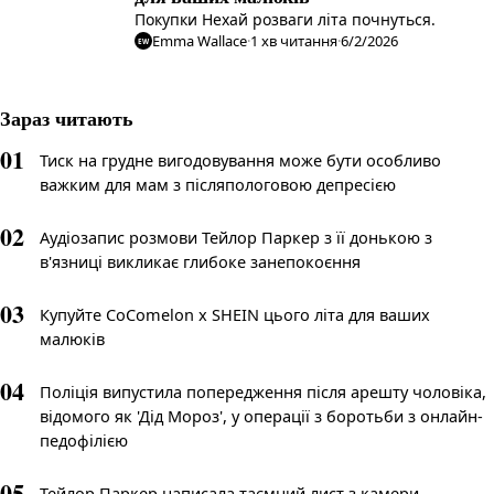
Покупки Нехай розваги літа почнуться.
Emma Wallace
·
1
хв читання
·
6/2/2026
EW
Зараз читають
01
Тиск на грудне вигодовування може бути особливо
важким для мам з післяпологовою депресією
02
Аудіозапис розмови Тейлор Паркер з її донькою з
в'язниці викликає глибоке занепокоєння
03
Купуйте CoComelon x SHEIN цього літа для ваших
малюків
04
Поліція випустила попередження після арешту чоловіка,
відомого як 'Дід Мороз', у операції з боротьби з онлайн-
педофілією
05
Тейлор Паркер написала таємний лист з камери