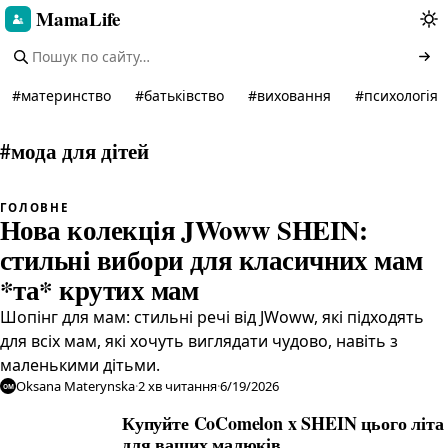
MamaLife
#
материнство
#
батьківство
#
виховання
#
психологія
#
мода для дітей
ГОЛОВНЕ
Нова колекція JWoww SHEIN:
стильні вибори для класичних мам
*та* крутих мам
Шопінг для мам: стильні речі від JWoww, які підходять
для всіх мам, які хочуть виглядати чудово, навіть з
маленькими дітьми.
Oksana Materynska
·
2
хв читання
·
6/19/2026
OM
Купуйте CoComelon x SHEIN цього літа
для ваших малюків