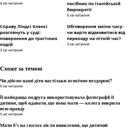
4
хв читання
посібник по італійській
бюрократії
6
хв читання
Справу Ліндсі Кленсі
Обговорення зміни часу:
розглянуть у суді:
чи варто відмовитися від
повернення до трагічних
переходу на літній час?
подій
3
хв читання
3
хв читання
Схоже за темою
Чи дійсно наші діти настільки психічно нездорові?
9
хв читання
Її найкраща подруга використовувала фотографії її
дитини, щоб вдавати, що вона мати — колега викрила
всю правду
5
хв читання
Мати б'є на сполох після виявлення, що дитячий