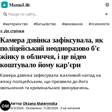
MamaLife
#
материнство
#
батьківство
#
виховання
#
психологія
←
До стрічки
Камера дзвінка зафіксувала, як
поліцейський неодноразово б'є
жінку в обличчя, і це відео
коштувало йому кар'єри
Камера дзвінка зафіксувала жахливий напад на
жінку поліцейським, що призвело до його
звільнення та кримінальних звинувачень.
Автор
Oksana Materynska
OM
6/3/2026
·
Оновлено
:
7/28/2026
·
3
хв читання