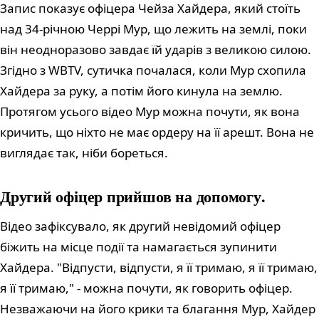
Запис показує офіцера Чейза Хайдера, який стоїть
над 34-річною Черрі Мур, що лежить на землі, поки
він неодноразово завдає їй ударів з великою силою.
Згідно з WBTV, сутичка почалася, коли Мур схопила
Хайдера за руку, а потім його кинула на землю.
Протягом усього відео Мур можна почути, як вона
кричить, що ніхто не має ордеру на її арешт. Вона не
виглядає так, ніби бореться.
Другий офіцер прийшов на допомогу.
Відео зафіксувало, як другий невідомий офіцер
біжить на місце події та намагається зупинити
Хайдера. "Відпусти, відпусти, я її тримаю, я її тримаю,
я її тримаю," - можна почути, як говорить офіцер.
Незважаючи на його крики та благання Мур, Хайдер