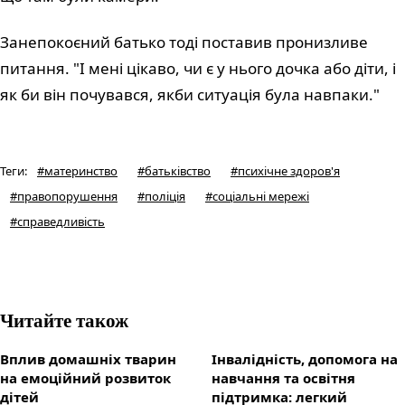
Занепокоєний батько тоді поставив пронизливе
питання. "І мені цікаво, чи є у нього дочка або діти, і
як би він почувався, якби ситуація була навпаки."
Теги
:
#
материнство
#
батьківство
#
психічне здоров'я
#
правопорушення
#
поліція
#
соціальні мережі
#
справедливість
Читайте також
Вплив домашніх тварин
Інвалідність, допомога на
на емоційний розвиток
навчання та освітня
дітей
підтримка: легкий