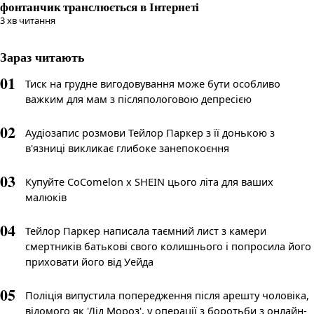
фонтанчик транслюється в Інтернеті
3
хв читання
Зараз читають
01
Тиск на грудне вигодовування може бути особливо
важким для мам з післяпологовою депресією
02
Аудіозапис розмови Тейлор Паркер з її донькою з
в'язниці викликає глибоке занепокоєння
03
Купуйте CoComelon x SHEIN цього літа для ваших
малюків
04
Тейлор Паркер написала таємний лист з камери
смертників батькові свого колишнього і попросила його
приховати його від Уейда
05
Поліція випустила попередження після арешту чоловіка,
відомого як 'Дід Мороз', у операції з боротьби з онлайн-