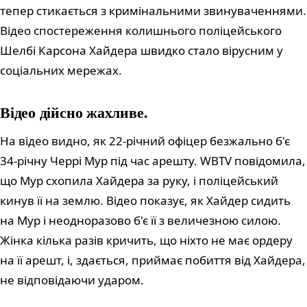
тепер стикається з кримінальними звинуваченнями.
Відео спостереження колишнього поліцейського
Шелбі Карсона Хайдера швидко стало вірусним у
соціальних мережах.
Відео дійсно жахливе.
На відео видно, як 22-річний офіцер безжально б'є
34-річну Черрі Мур під час арешту. WBTV повідомила,
що Мур схопила Хайдера за руку, і поліцейський
кинув її на землю. Відео показує, як Хайдер сидить
на Мур і неодноразово б'є її з величезною силою.
Жінка кілька разів кричить, що ніхто не має ордеру
на її арешт, і, здається, приймає побиття від Хайдера,
не відповідаючи ударом.