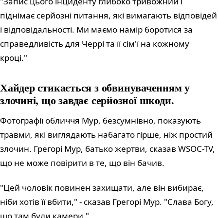
"Запис цього інциденту глибоко тривожний і
піднімає серйозні питання, які вимагають відповідей
і відповідальності. Ми маємо намір боротися за
справедливість для Черрі та її сім'ї на кожному
кроці."
Хайдер стикається з обвинуваченням у
злочині, що завдає серйозної шкоди.
Фотографії обличчя Мур, безсумнівно, показують
травми, які виглядають набагато гірше, ніж простий
злочин. Грегорі Мур, батько жертви, сказав WSOC-TV,
що не може повірити в те, що він бачив.
"Цей чоловік повинен захищати, але він вибирає,
ніби хотів її вбити," - сказав Грегорі Мур. "Слава Богу,
що там були камери."