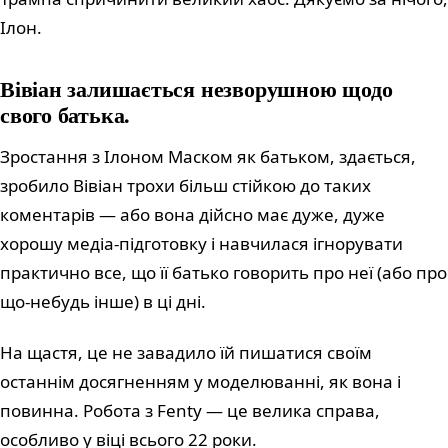
Ілон.
Вівіан залишається незворушною щодо
свого батька.
Зростання з Ілоном Маском як батьком, здається,
зробило Вівіан трохи більш стійкою до таких
коментарів — або вона дійсно має дуже, дуже
хорошу медіа-підготовку і навчилася ігнорувати
практично все, що її батько говорить про неї (або про
що-небудь інше) в ці дні.
На щастя, це не завадило їй пишатися своїм
останнім досягненням у моделюванні, як вона і
повинна. Робота з Fenty — це велика справа,
особливо у віці всього 22 роки.