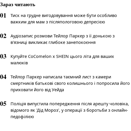
Зараз читають
01
Тиск на грудне вигодовування може бути особливо
важким для мам з післяпологовою депресією
02
Аудіозапис розмови Тейлор Паркер з її донькою з
в'язниці викликає глибоке занепокоєння
03
Купуйте CoComelon x SHEIN цього літа для ваших
малюків
04
Тейлор Паркер написала таємний лист з камери
смертників батькові свого колишнього і попросила його
приховати його від Уейда
05
Поліція випустила попередження після арешту чоловіка,
відомого як 'Дід Мороз', у операції з боротьби з онлайн-
педофілією