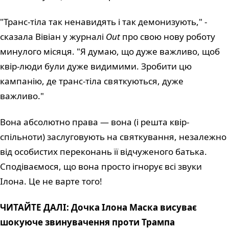
"Транс-тіла так ненавидять і так демонизують," -
сказала Вівіан у журналі
Out
про свою нову роботу
минулого місяця. "Я думаю, що дуже важливо, щоб
квір-люди були дуже видимими. Зробити цю
кампанію, де транс-тіла святкуються, дуже
важливо."
Вона абсолютно права — вона (і решта квір-
спільноти) заслуговують на святкування, незалежно
від особистих переконань її відчуженого батька.
Сподіваємося, що вона просто ігнорує всі звуки
Ілона. Це не варте того!
ЧИТАЙТЕ ДАЛІ: Дочка Ілона Маска висуває
шокуюче звинувачення проти Трампа