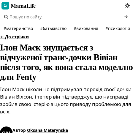
MamaLife
#
материнство
#
батьківство
#
виховання
#
психологія
←
До стрічки
Ілон Маск знущається з
відчуженої транс-дочки Вівіан
після того, як вона стала моделлю
для Fenty
Ілон Маск ніколи не підтримував перехід своєї дочки
Вівіан Вілсон, і тепер він підтверджує, що насправді
зробив свою істерію з цього приводу проблемою для
всіх.
Автор
Oksana Materynska