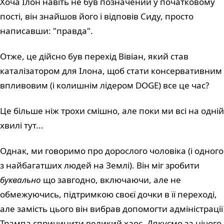
Хоча Ілон навіть не був позначений у початковому
пості, він знайшов його і відповів Сиду, просто
написавши: "правда".
Отже, це дійсно був перехід Вівіан, який став
каталізатором для Ілона, щоб стати консервативним
впливовим (і колишнім лідером DOGE) все це час?
Це більше ніж трохи смішно, але поки ми всі на одній
хвилі тут...
Однак, ми говоримо про дорослого чоловіка (і одного
з найбагатших людей на Землі). Він міг зробити
буквально
що завгодно, включаючи, але не
обмежуючись, підтримкою своєї дочки в її переході,
але замість цього він вибрав допомогти адміністрації
Трампа спричинити великий хаос. Дякуємо за нічого,