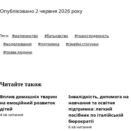
Опубліковано 2 червня 2026 року
Теги
:
#
материнство
#
батьківство
#
трансгендерність
#
моделювання
#
підтримка
#
сімейні стосунки
#
права людини
Читайте також
Вплив домашніх тварин
Інвалідність, допомога на
на емоційний розвиток
навчання та освітня
дітей
підтримка: легкий
4
хв читання
посібник по італійській
бюрократії
6
хв читання