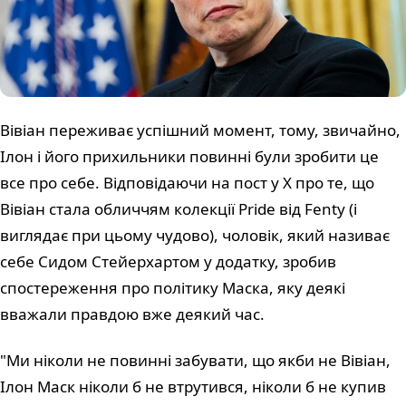
Вівіан переживає успішний момент, тому, звичайно,
Ілон і його прихильники повинні були зробити це
все про себе. Відповідаючи на пост у X про те, що
Вівіан стала обличчям колекції Pride від Fenty (і
виглядає при цьому чудово), чоловік, який називає
себе Сидом Стейерхартом у додатку, зробив
спостереження про політику Маска, яку деякі
вважали правдою вже деякий час.
"Ми ніколи не повинні забувати, що якби не Вівіан,
Ілон Маск ніколи б не втрутився, ніколи б не купив